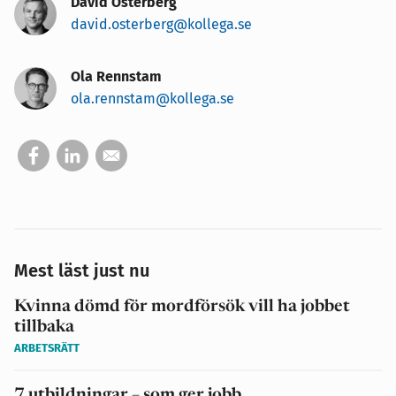
David Österberg
david.osterberg@kollega.se
Ola Rennstam
ola.rennstam@kollega.se
Mest läst just nu
Kvinna dömd för mordförsök vill ha jobbet
tillbaka
ARBETSRÄTT
7 utbildningar – som ger jobb