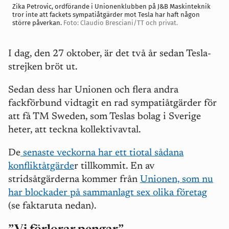
Zika Petrovic, ordförande i Unionenklubben på J&B Maskinteknik
tror inte att fackets sympatiåtgärder mot Tesla har haft någon
större påverkan.
Foto: Claudio Bresciani/TT och privat.
I dag, den 27 oktober, är det två år sedan Tesla-
strejken bröt ut.
Sedan dess har Unionen och flera andra
fackförbund vidtagit en rad sympatiåtgärder för
att få
TM Sweden, som Teslas bolag i Sverige
heter,
att teckna kollektivavtal.
De
senaste veckorna har ett tiotal sådana
konfliktåtgärde
r tillkommit. En av
stridsåtgärderna kommer från
Unionen, som nu
har blockader på sammanlagt sex olika företag
(se faktaruta nedan).