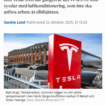
mot Tesla. Den här gången är det WAECO, som
sysslar med luftkonditionering, som inte ska
utföra arbete åt elbilsjätten.
Sandra Lund
Publicerad 22 oktober 2025, kl 15:02
Nytt drag i Teslastrejken. Unionen lägger nu sitt sjätte
sympativarsel i den två år långa konflikten mellan IF Metall och
Tesla i Sverige.
Foto: Claudio Bresciani/TT.