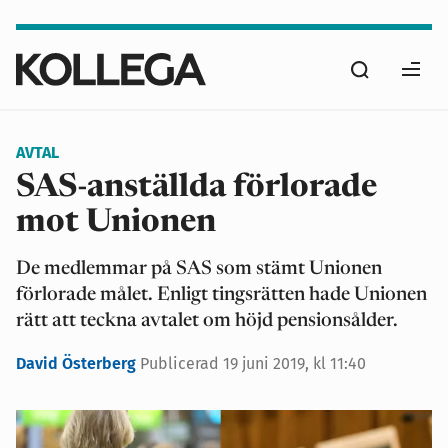
Hoppa
till
Sök
huvudinnehåll
Ope
men
AVTAL
SAS-anställda förlorade
mot Unionen
De medlemmar på SAS som stämt Unionen
förlorade målet. Enligt tingsrätten hade Unionen
rätt att teckna avtalet om höjd pensionsålder.
David Österberg
Publicerad
19 juni 2019, kl 11:40