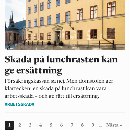
Skada på lunchrasten kan
ge ersättning
Försäkringskassan sa nej. Men domstolen ger
klartecken: en skada på lunchrast kan vara
arbetsskada – och ge rätt till ersättning.
ARBETSSKADA
Nuvarande
1
Page
2
Page
3
Page
4
Page
5
Page
6
Page
7
Page
8
Page
9
…
Nästa
››