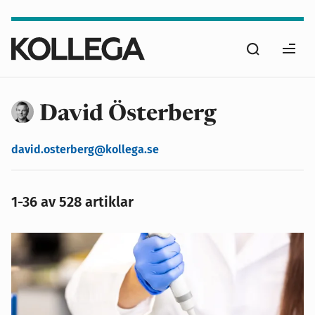
Hoppa
till
Sök
huvudinnehåll
Ope
men
David Österberg
david.osterberg@kollega.se
1-36 av 528 artiklar