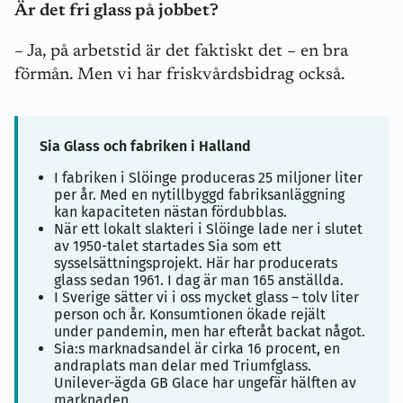
Är det fri glass på jobbet?
– Ja, på arbetstid är det faktiskt det – en bra
förmån. Men vi har friskvårdsbidrag också.
Sia Glass och fabriken i Halland
I fabriken i Slöinge produceras 25 miljoner liter
per år. Med en nytillbyggd fabriksanläggning
kan kapaciteten nästan fördubblas.
När ett lokalt slakteri i Slöinge lade ner i slutet
av 1950-talet startades Sia som ett
sysselsättningsprojekt. Här har producerats
glass sedan 1961. I dag är man 165 anställda.
I Sverige sätter vi i oss mycket glass – tolv liter
person och år. Konsumtionen ökade rejält
under pandemin, men har efteråt backat något.
Sia:s marknadsandel är cirka 16 procent, en
andraplats man delar med Triumfglass.
Unilever-ägda GB Glace har ungefär hälften av
marknaden.