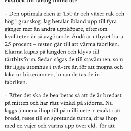
ekstock till färdig tunna ut?
– Den optimala eken är 150 år och växer rak och
hög i granskog. Jag betalar ibland upp till fyra
gånger mer än andra uppköpare, eftersom
kvaliteten är så avgörande. Ändå är utbytet bara
25 procent – resten går till att värma fabriken.
Ekarna kapas på längden och klyvs till
tårtbitsform. Sedan sågas de till stavämnen, som
får ligga utomhus i två–tre år, för att mogna och
laka ur bitterämnen, innan de tas de in i
fabriken.
– Efter det ska de bearbetas så att de är bredast
på mitten och har rätt vinkel på sidorna. Nu
läggs ämnena ihop till på millimetern exakt rätt
bredd, reses till en spretande tunna, dras ihop
med en vajer och värms upp över eld,
för att