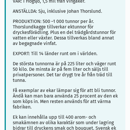
VAR: I Högsjö, 1,5 mil från Vingåker.
ANSTÄLLDA: Sju, inklusive Johan Thorslund.
PRODUKTION: 500
–1 000 tunnor per år.
Thorslundkagge tillverkar ektunnor för
dryckesförädling. Plus en del trädgårdstunnor för
vatten eller växter. Dessa tillverkas bland annat
av begagnade vinfat.
EXPORT: Till 14 länder runt om i världen.
De största tunnorna är på 225 liter och väger runt
50 kilo. De minsta är på fem liter och säljs till
privatpersoner. Det tar drygt tre år från träd till
tunna.
Få exemplar av ekar lämpar sig för att bli tunnor.
Ändå kan man bara använda 25 procent av den ek
som köps in. Men resten används för att värma
fabriken.
Ek kan innehålla upp till 400 arom- och
smakämnen av olika karaktär som under lagring
bidrar till dryckens smak och bouquet. Svensk ek