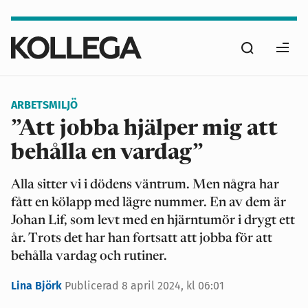
Hoppa
till
Sök
huvudinnehåll
Ope
men
ARBETSMILJÖ
”Att jobba hjälper mig att
behålla en vardag”
Alla sitter vi i dödens väntrum. Men några har
fått en kölapp med lägre nummer. En av dem är
Johan Lif, som levt med en hjärntumör i drygt ett
år. Trots det har han fortsatt att jobba för att
behålla vardag och rutiner.
Lina Björk
Publicerad
8 april 2024, kl 06:01