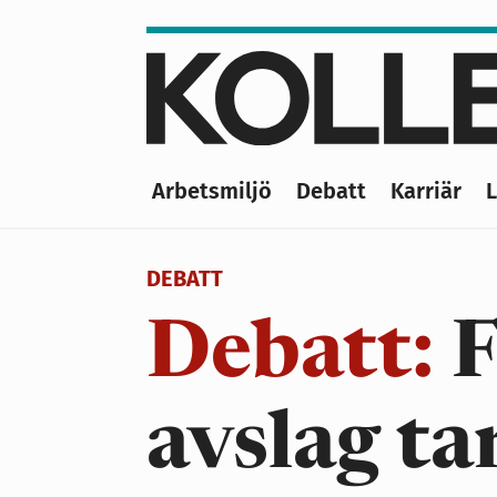
Hoppa
till
huvudinnehåll
Arbetsmiljö
Debatt
Karriär
Main
navigation
DEBATT
Debatt:
F
avslag ta