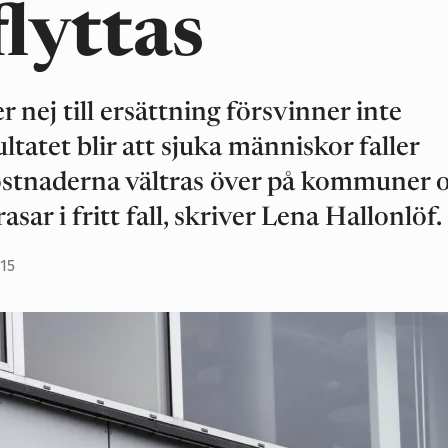
flyttas
 nej till ersättning försvinner inte
ltatet blir att sjuka människor faller
ostnaderna vältras över på kommuner 
sar i fritt fall, skriver Lena Hallonlöf.
:15