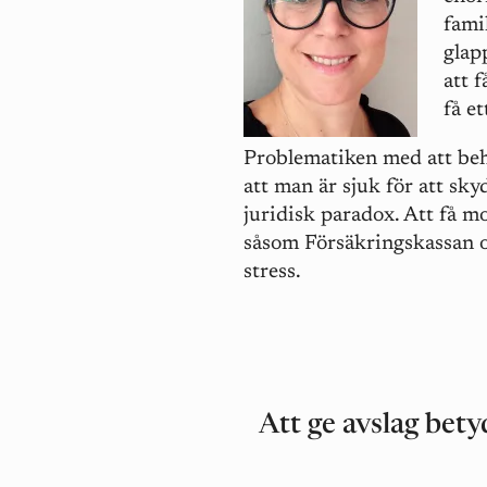
fami
glap
att 
få et
Problematiken med att beh
att man är sjuk för att s
juridisk paradox. Att få m
såsom Försäkringskassan 
stress.
Att ge avslag bety