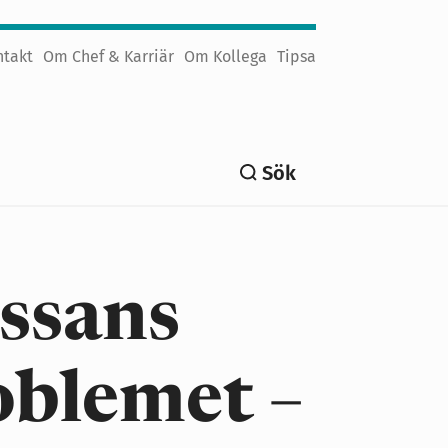
ntakt
Om Chef & Karriär
Om Kollega
Tipsa
Sök
ssans
roblemet –