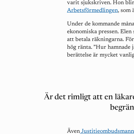
varit sjukskriven. Hon bli
Arbetsförmedlingen
, som 
Under de kommande månade
ekonomiska pressen. Elen s
att betala räkningarna. För
hög ränta. ”Hur hamnade j
berättelse är mycket vanlig
Är det rimligt att en läka
begrän
Även
Justitieombudsmann