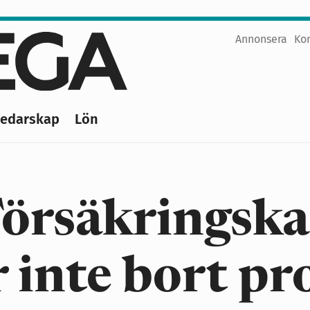
Annonsera
Ko
Top
menu
Ledarskap
Lön
örsäkringska
r inte bort p