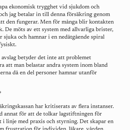
kapa ekonomisk trygghet vid sjukdom och
ch jag betalar in till denna försäkring genom
m att den fungerar. Men för många blir kontakten
 De möts av ett system med allvarliga brister,
ir sjuka och hamnar i en nedåtgående spiral
fysiskt.
avslag betyder det inte att problemet
ara att man belastar andra system inom bland
rna då en del personer hamnar utanför
t?
äkringskassan har kritiserats av flera instanser.
d annat för att de tolkar lagstiftningen för
t i linje med praxis och styrning. Det skapar en
m frustration för individen, läkare, vården,