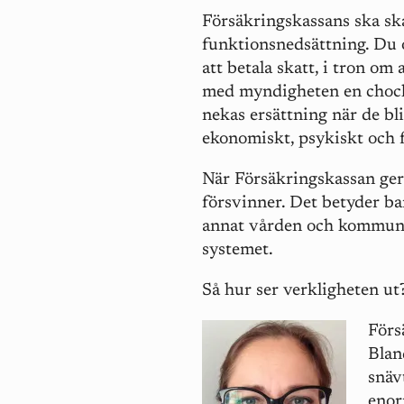
Försäkringskassans ska s
funktionsnedsättning. Du o
att betala skatt, i tron o
med myndigheten en chock.
nekas ersättning när de bl
ekonomiskt, psykiskt och 
När Försäkringskassan ger 
försvinner. Det betyder b
annat vården och kommune
systemet.
Så hur ser verkligheten u
Förs
Blan
snäv
enor