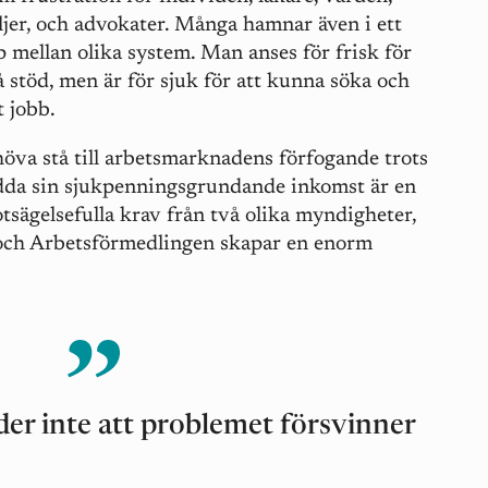
ljer, och advokater. Många hamnar även i ett
p mellan olika system. Man anses för frisk för
få stöd, men är för sjuk för att kunna söka och
t jobb.
öva stå till arbetsmarknadens förfogande trots
kydda sin sjukpenningsgrundande inkomst är en
otsägelsefulla krav från två olika myndigheter,
och Arbetsförmedlingen skapar en enorm
der inte att problemet försvinner