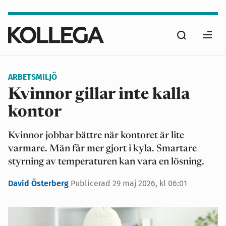
Hoppa
till
Sök
huvudinnehåll
Ope
men
ARBETSMILJÖ
Kvinnor gillar inte kalla
kontor
Kvinnor jobbar bättre när kontoret är lite
varmare. Män får mer gjort i kyla. Smartare
styrning av temperaturen kan vara en lösning.
David Österberg
Publicerad
29 maj 2026, kl 06:01