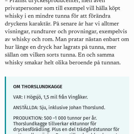
– Främst dryckesproducenter, men även
privatpersoner som till exempel vill hälla köpt
whisky i en mindre tunna för att förändra
dryckens karaktär. På senare år har vi alltmer
visningar, rundturer och provningar, exempelvis
av whisky och rom. Man pratar nästan enbart om
hur
länge
en dryck har lagrats på tunna, mer
sällan om vilken
sorts
tunna. En och samma
whisky smakar helt olika beroende på tunnan.
OM THORSLUNDKAGGE
VAR: I Högsjö, 1,5 mil från Vingåker.
ANSTÄLLDA: Sju, inklusive Johan Thorslund.
PRODUKTION: 500
–1 000 tunnor per år.
Thorslundkagge tillverkar ektunnor för
dryckesförädling. Plus en del trädgårdstunnor för