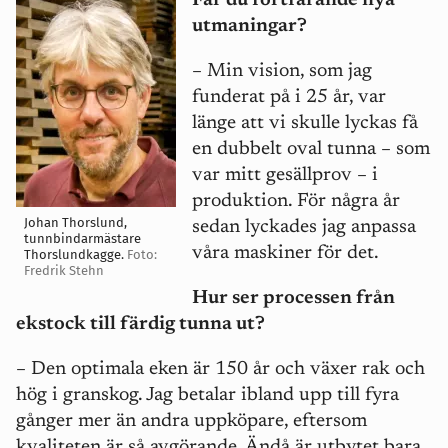
Får du fortfarande nya
utmaningar?
– Min vision, som jag
funderat på i 25 år, var
länge att vi skulle lyckas få
en dubbelt oval tunna – som
var mitt gesällprov – i
produktion. För några år
Johan Thorslund,
sedan lyckades jag anpassa
tunnbindarmästare
våra maskiner för det.
Thorslundkagge.
Foto:
Fredrik Stehn
Hur ser processen från
ekstock till färdig tunna ut?
– Den optimala eken är 150 år och växer rak och
hög i granskog. Jag betalar ibland upp till fyra
gånger mer än andra uppköpare, eftersom
kvaliteten är så avgörande. Ändå är utbytet bara