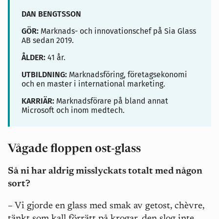
DAN BENGTSSON
GÖR:
Marknads- och innovationschef på Sia Glass
AB sedan 2019.
ÅLDER:
41 år.
UTBILDNING:
Marknadsföring, företagsekonomi
och en master i international marketing.
KARRIÄR:
Marknadsförare på bland annat
Microsoft och inom medtech.
Vågade floppen ost-glass
Så ni har aldrig misslyckats totalt med någon
sort?
– Vi gjorde en glass med smak av getost, chèvre,
tänkt som kall förrätt på krogar, den slog inte