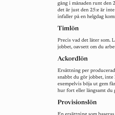
gång i månaden runt den 25
det är just den 25:e är int
infaller på en helgdag kom
Timlön
Precis vad det låter som. 
jobbet, oavsett om du arbe
Ackordlön
Ersättning per producera
snabbt du gör jobbet, inte 
exempelvis böja ut gem får
hur fort eller långsamt du 
Provisionslön
En ersättning som baseras p