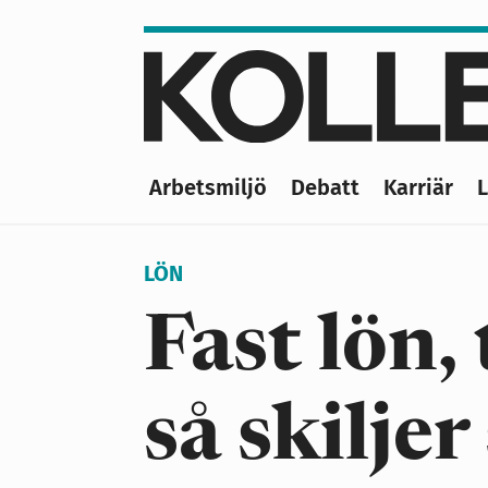
Hoppa
till
huvudinnehåll
Arbetsmiljö
Debatt
Karriär
Main
navigation
LÖN
Fast lön,
så skiljer