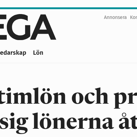
Annonsera
Ko
Top
menu
Ledarskap
Lön
 timlön och p
 sig lönerna å