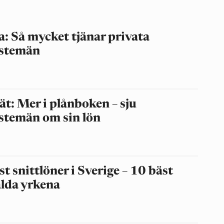
a: Så mycket tjänar privata
nstemän
t: Mer i plånboken – sju
stemän om sin lön
t snittlöner i Sverige – 10 bäst
lda yrkena