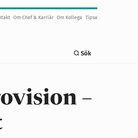
ntakt
Om Chef & Karriär
Om Kollega
Tipsa
Sök
rovision –
t