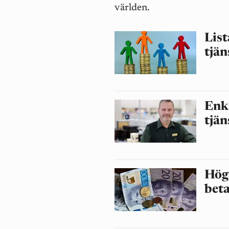
världen.
List
tjä
Enkä
tjän
Högs
beta