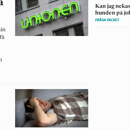
a
Kan jag nekas
hunden på jo
FRÅGA FACKET
sin
få
n
a