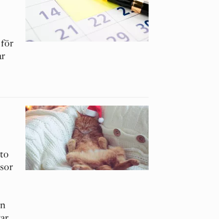
 för
ar
sto
ssor
en
var