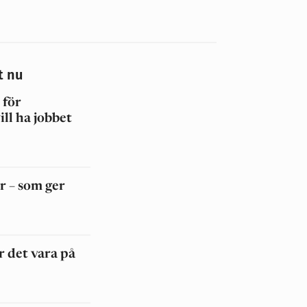
t nu
 för
ll ha jobbet
r – som ger
r det vara på