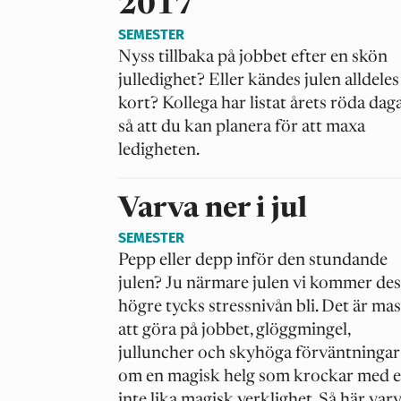
2017
SEMESTER
Nyss tillbaka på jobbet efter en skön
julledighet? Eller kändes julen alldeles
kort? Kollega har listat årets röda dag
så att du kan planera för att maxa
ledigheten.
Varva ner i jul
SEMESTER
Pepp eller depp inför den stundande
julen? Ju närmare julen vi kommer de
högre tycks stressnivån bli. Det är ma
att göra på jobbet, glöggmingel,
julluncher och skyhöga förväntningar
om en magisk helg som krockar med 
inte lika magisk verklighet. Så här var