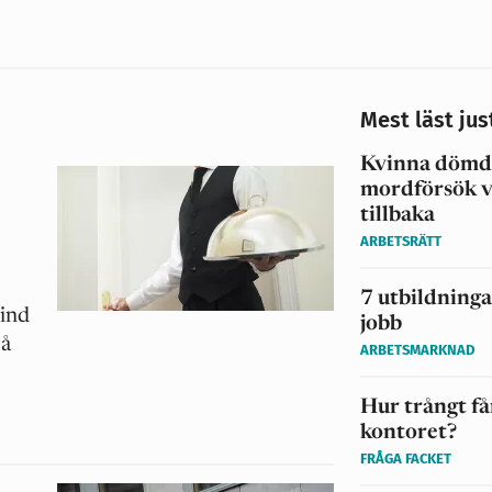
Mest läst jus
Kvinna dömd
mordförsök vi
tillbaka
ARBETSRÄTT
7 utbildninga
lind
jobb
så
ARBETSMARKNAD
Hur trångt få
kontoret?
FRÅGA FACKET