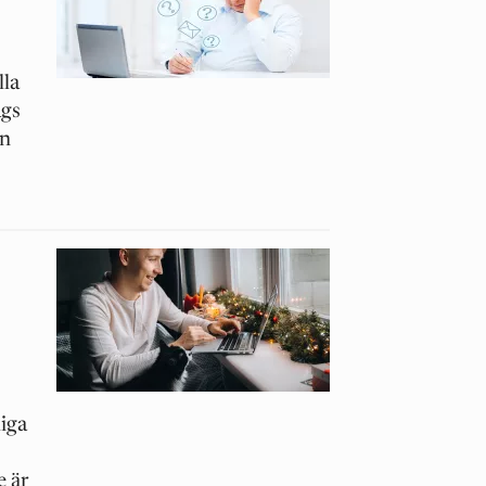
lla
ags
an
liga
 är