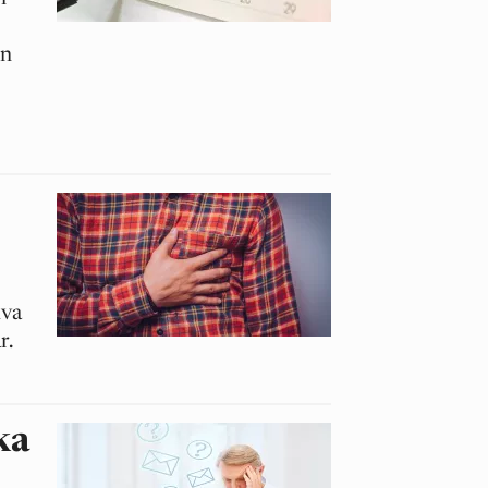
en
lva
r.
ka