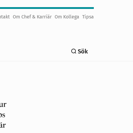
ntakt
Om Chef & Karriär
Om Kollega
Tipsa
Sök
ur
ps
är