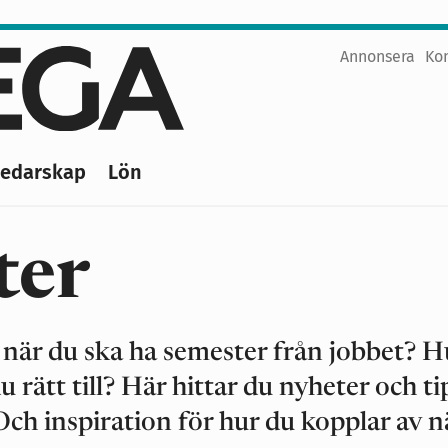
Annonsera
Ko
Top
menu
Ledarskap
Lön
ter
er när du ska ha semester från jobbet? H
rätt till? Här hittar du nyheter och ti
ch inspiration för hur du kopplar av n