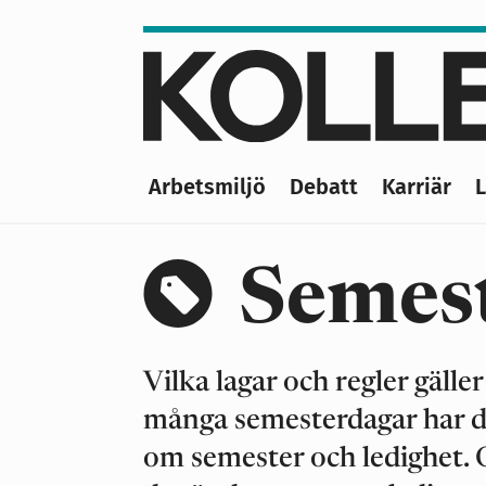
Hoppa
till
huvudinnehåll
Arbetsmiljö
Debatt
Karriär
Main
navigation
Semes
Vilka lagar och regler gäll
många semesterdagar har du 
om semester och ledighet. O