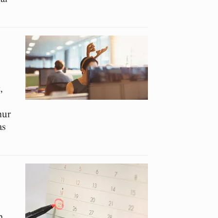
,
hur
as
n