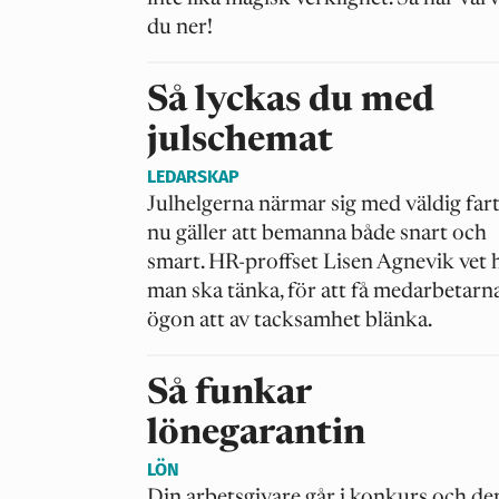
du ner!
Så lyckas du med
julschemat
LEDARSKAP
Julhelgerna närmar sig med väldig fart
nu gäller att bemanna både snart och
smart. HR-proffset Lisen Agnevik vet 
man ska tänka, för att få medarbetarn
ögon att av tacksamhet blänka.
Så funkar
lönegarantin
LÖN
Din arbetsgivare går i konkurs och de