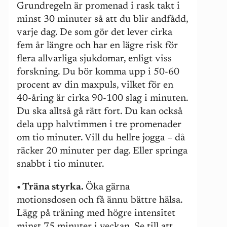
Grundregeln är promenad i rask takt i
minst 30 minuter så att du blir andfådd,
varje dag. De som gör det lever cirka
fem år längre och har en lägre risk för
flera allvarliga sjukdomar, enligt viss
forskning. Du bör komma upp i 50-60
procent av din maxpuls, vilket för en
40-åring är cirka 90-100 slag i minuten.
Du ska alltså gå rätt fort. Du kan också
dela upp halvtimmen i tre promenader
om tio minuter. Vill du hellre jogga – då
räcker 20 minuter per dag. Eller springa
snabbt i tio minuter.
• Träna styrka.
Öka gärna
motionsdosen och få ännu bättre hälsa.
Lägg på träning med högre intensitet
minst 75 minuter i veckan. Se till att