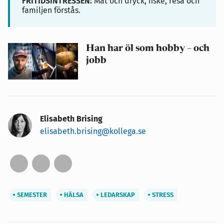
FRITIDSINTRESSEN:
Mat och dryck, fiske, resa och
familjen förstås.
Han har öl som hobby – och
jobb
Elisabeth Brising
elisabeth.brising@kollega.se
SEMESTER
HÄLSA
LEDARSKAP
STRESS