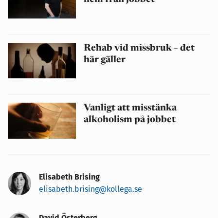
Rehab vid missbruk – det
här gäller
Vanligt att misstänka
alkoholism på jobbet
Elisabeth Brising
elisabeth.brising@kollega.se
David Österberg