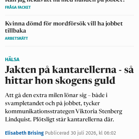
Kan jag nekas att ha med hunden på jobbet?
FRÅGA FACKET
Kvinna dömd för mordförsök vill ha jobbet
tillbaka
ARBETSRÄTT
HÄLSA
Jakten på kantarellerna - så
hittar hon skogens guld
Att gå den extra milen lönar sig – både i
svampletandet och på jobbet, tycker
kommunikationsstrategen Viktoria Stenberg
Lindquist. Plötsligt står kantarellerna där.
Elisabeth Brising
Publicerad 30 juli 2026, kl 06:02