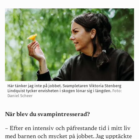
Här tänker jag inte på jobbet. Svampletaren Viktoria Stenberg
Lindquist tycker envisheten i skogen lönar sig i längden.
Foto:
Daniel Scheer
När blev du svampintresserad?
– Efter en intensiv och påfrestande tid i mitt liv
med barnen och mycket på jobbet. Jag upptäckte