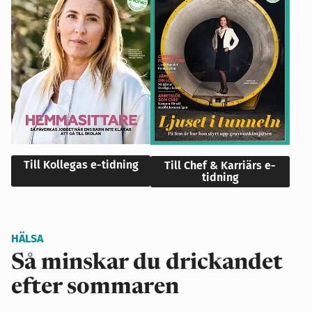
Till Kollegas e-tidning
Till Chef & Karriärs e-
tidning
HÄLSA
Så minskar du drickandet
efter sommaren