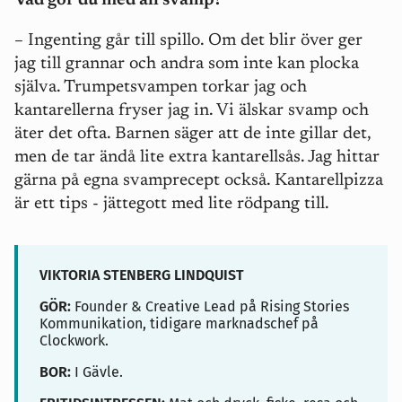
Vad gör du med all svamp?
– Ingenting går till spillo. Om det blir över ger
jag till grannar och andra som inte kan plocka
själva. Trumpetsvampen torkar jag och
kantarellerna fryser jag in. Vi älskar svamp och
äter det ofta. Barnen säger att de inte gillar det,
men de tar ändå lite extra kantarellsås. Jag hittar
gärna på egna svamprecept också. Kantarellpizza
är ett tips - jättegott med lite rödpang till.
VIKTORIA STENBERG LINDQUIST
GÖR:
Founder & Creative Lead på
Rising Stories
Kommunikation, tidigare m
arknadschef på
Clockwork.
BOR:
I Gävle.