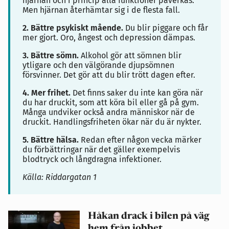
hjärnan och i princip alla funktioner påverkas.
Men hjärnan återhämtar sig i de flesta fall.
2. Bättre psykiskt mående.
Du blir piggare och får
mer gjort. Oro, ångest och depression dämpas.
3. Bättre sömn.
Alkohol gör att sömnen blir
ytligare och den välgörande djupsömnen
försvinner. Det gör att du blir trött dagen efter.
4. Mer frihet.
Det finns saker du inte kan göra när
du har druckit, som att köra bil eller gå på gym.
Många undviker också andra människor när de
druckit. Handlingsfriheten ökar när du är nykter.
5. Bättre hälsa.
Redan efter någon vecka märker
du förbättringar när det gäller exempelvis
blodtryck och långdragna infektioner.
Källa: Riddargatan 1
Håkan drack i bilen på väg
hem från jobbet