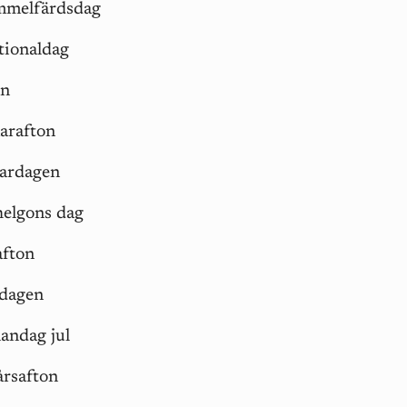
immelfärdsdag
tionaldag
en
arafton
ardagen
 helgons dag
afton
ldagen
andag jul
årsafton