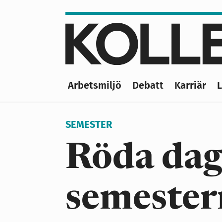
Hoppa
till
huvudinnehåll
Arbetsmiljö
Debatt
Karriär
Main
navigation
SEMESTER
Röda dag
semester