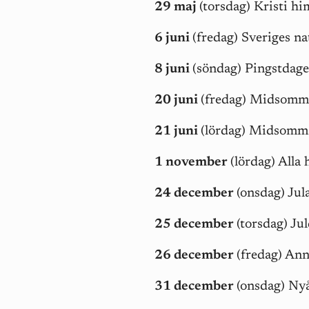
29 maj
(torsdag) Kristi h
6 juni
(fredag) Sveriges na
8 juni
(söndag) Pingstdag
20 juni
(fredag) Midsomm
21 juni
(lördag) Midsomm
1 november
(lördag) Alla
24 december
(onsdag) Jul
25 december
(torsdag) Ju
26 december
(fredag) Ann
31 december
(onsdag) Ny