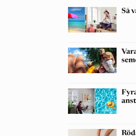
Så v
Vara
sem
Fyr
ans
Röd