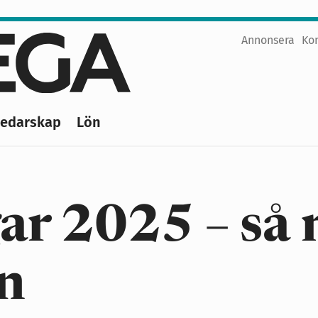
Annonsera
Ko
Top
menu
Ledarskap
Lön
ar 2025 – så
n