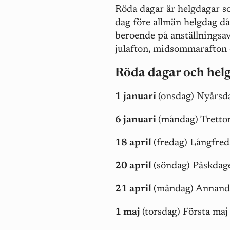
Röda dagar är helgdagar som
dag före allmän helgdag då
beroende på anställningsavt
julafton, midsommarafton 
Röda dagar och hel
1 januari
(onsdag) Nyårsd
6 januari
(måndag) Tretto
18 april
(fredag) Långfre
20 april
(söndag) Påskdag
21 april
(måndag) Annand
1 maj
(torsdag) Första maj