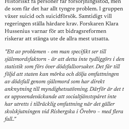
Historiskt få personer får försörjningsstöd, men
de som får det har allt tyngre problem. I gruppen
växer suicid och suicidförsök. Samtidigt vill
regeringen ställa hårdare krav. Forskaren Klara
Hussenius varnar för att bidragsreformen
riskerar att stänga ute de allra mest utsatta.
”Ett av problemen - om man specifikt ser till
självmordsfaktorn - är att detta inte tydliggörs i den
statistik som förs över dödsfallsorsaker. Det får till
följd att staten kan mörka och dölja omfattningen
av dödsfall genom självmord som har direkt
anknytning till myndighetsutövning. Därför är det t
ex uppseendeväckande att socialtjänstspåret inte
har utretts i tillräcklig omfattning när det gäller
skolskjutningen vid Risbergska i Örebro – med flera
fall..”