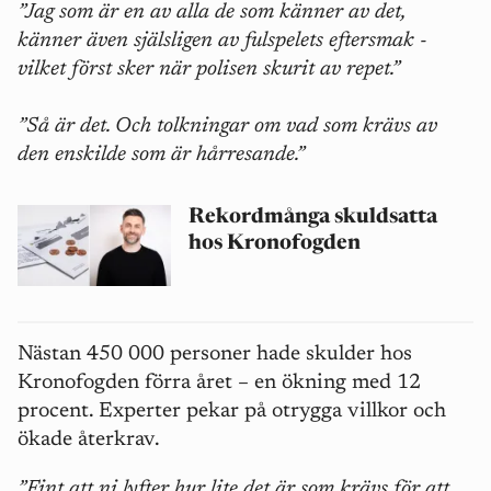
”Jag som är en av alla de som känner av det,
känner även själsligen av fulspelets eftersmak -
vilket först sker när polisen skurit av repet.”
”Så är det. Och tolkningar om vad som krävs av
den enskilde som är hårresande.”
Rekordmånga skuldsatta
hos Kronofogden
Nästan 450 000 personer hade skulder hos
Kronofogden förra året – en ökning med 12
procent. Experter pekar på otrygga villkor och
ökade återkrav.
”Fint att ni lyfter hur lite det är som krävs för att