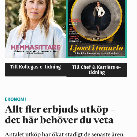
Till Kollegas e-tidning
Till Chef & Karriärs e-
tidning
EKONOMI
Allt fler erbjuds utköp –
det här behöver du veta
Antalet utköp har ökat stadigt de senaste åren.