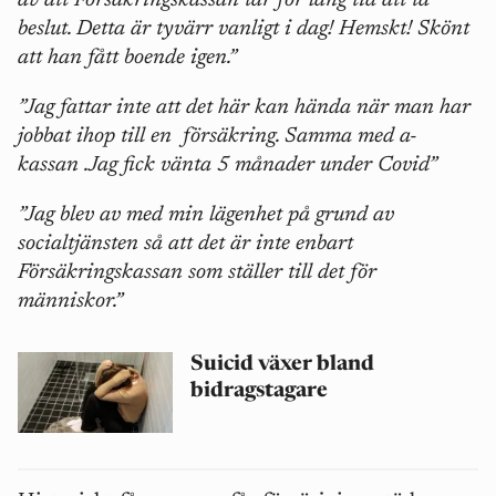
av att Försäkringskassan tar för lång tid att ta
beslut. Detta är tyvärr vanligt i dag! Hemskt! Skönt
att han fått boende igen.”
”Jag fattar inte att det här kan hända när man har
jobbat ihop till en
försäkring. Samma med a-
kassan .Jag fick vänta 5 månader under Covid”
”Jag blev av med min lägenhet på grund av
socialtjänsten så att det är inte enbart
Försäkringskassan som ställer till det för
människor.”
Suicid växer bland
bidragstagare