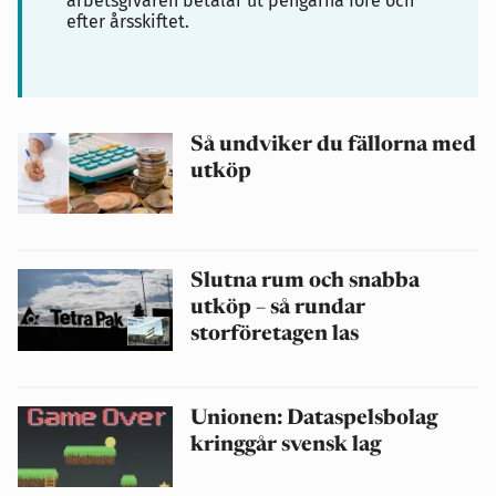
arbetsgivaren betalar ut pengarna före och
efter årsskiftet.
Så undviker du fällorna med
utköp
Slutna rum och snabba
utköp – så rundar
storföretagen las
Unionen: Dataspelsbolag
kringgår svensk lag