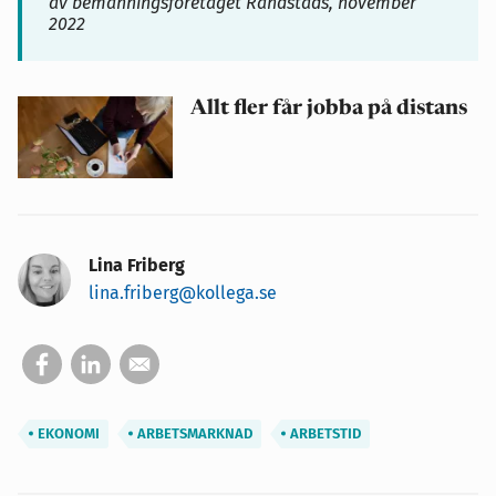
av bemanningsföretaget Randstads, november
2022
Allt fler får jobba på distans
Lina Friberg
lina.friberg@kollega.se
EKONOMI
ARBETSMARKNAD
ARBETSTID