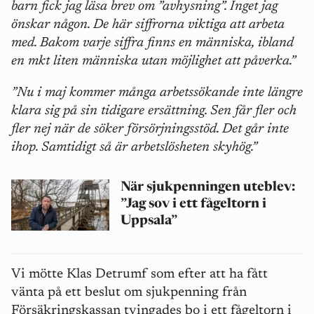
barn fick jag läsa brev om ”avhysning”. Inget jag
önskar någon. De här siffrorna viktiga att arbeta
med. Bakom varje siffra finns en människa, ibland
en mkt liten människa utan möjlighet att påverka.”
”Nu i maj kommer många arbetssökande inte längre
klara sig på sin tidigare ersättning. Sen får fler och
fler nej när de söker försörjningsstöd. Det går inte
ihop. Samtidigt så är arbetslösheten skyhög.”
När sjukpenningen uteblev:
”Jag sov i ett fågeltorn i
Uppsala”
Vi mötte Klas Detrumf som efter att ha fått
vänta på ett beslut om sjukpenning från
Försäkringskassan tvingades bo i ett fågeltorn i