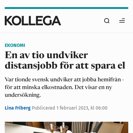
Hoppa
till
Sök
huvudinnehåll
Ope
men
EKONOMI
En av tio undviker
distansjobb för att spara el
Var tionde svensk undviker att jobba hemifrån -
för att minska elkostnaden. Det visar en ny
undersökning.
Lina Friberg
Publicerad
1 februari 2023, kl 06:00