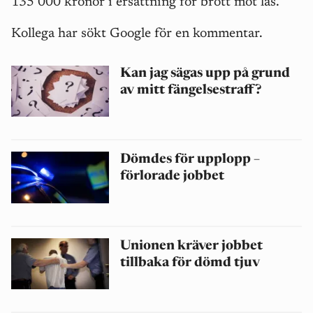
135 000 kronor i ersättning för brott mot las.
Kollega har sökt Google för en kommentar.
Kan jag sägas upp på grund
av mitt fängelsestraff?
Dömdes för upplopp –
förlorade jobbet
Unionen kräver jobbet
tillbaka för dömd tjuv