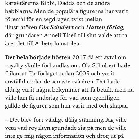
karaktärerna Bibbi, Dadda och de andra
babblarna. Men de populära figurerna har varit
föremål för en segdragen tvist mellan
illustratören
Ola Schubert
och
Hatten förlag
,
där grundaren Anneli Tisell till slut valde att ta
ärendet till Arbetsdomstolen.
Det hela började hösten
2017 då ett avtal om
royalty skulle förhandlas om. Ola Schubert hade
frilansat för förlaget sedan 2005 och varit
anställd under de senaste två åren. Det hade
aldrig varit några bekymmer att få betalt, men nu
ville han få underlag för vad som egentligen
gällde de figurer som han varit med och skapat.
– Det blev fort väldigt dålig stämning. Jag ville
veta vad royaltyn grundade sig på men de ville
inte ge mig någon information och drog ut på