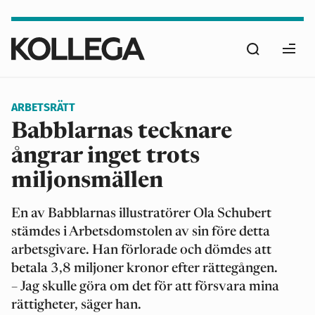
Hoppa
till
Sök
huvudinnehåll
Ope
men
ARBETSRÄTT
Babblarnas tecknare
ångrar inget trots
miljonsmällen
En av Babblarnas illustratörer Ola Schubert
stämdes i Arbetsdomstolen av sin före detta
arbetsgivare. Han förlorade och dömdes att
betala 3,8 miljoner kronor efter rättegången.
– Jag skulle göra om det för att försvara mina
rättigheter, säger han.