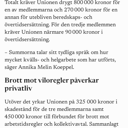
Totalt kräver Unionen drygt 800
000 kronor för
en av medlemmarna och 270
000 kronor för en
annan f
ö
r utebliven beredskaps- och
ö
vertidsers
ä
ttning. För den tredje medlemmen
kräver Unionen närmare 90
000 kronor i
ö
vertidsers
ä
ttning.
–
Summorna talar sitt tydliga språk om hur
mycket kvälls- och helgarbete som har utförts,
säger Annika Melin Koeppel.
Brott mot viloregler påverkar
privatliv
Utöver det yrkar Unionen på 325 000 kronor i
skadestånd för de tre medlemmarna samt
450
000 kronor till förbundet f
ö
r brott mot
arbetstidsregler och kollektivavtal. Sammanlagt