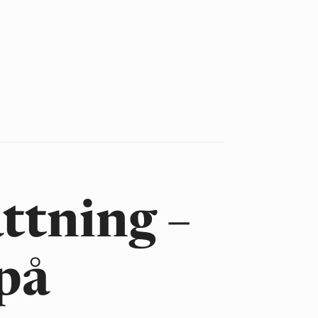
ttning –
på