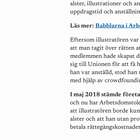
alster, illustrationer och 
uppdragstid och anställnin
Läs mer:
Babblarna i Ar
Eftersom illustratören var 
att man tagit över rätten 
medlemmen hade skapat d
sig till Unionen för att f
han var anställd, stod han 
med hjälp av crowdfoundin
I maj 2018 stämde
föret
och nu har Arbetsdomstolen
att illustratören borde ku
alster och att han utan pro
betala rättegångskostnader