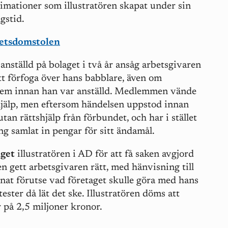
animationer som illustratören skapat under sin
gstid.
betsdomstolen
anställd på bolaget i två år ansåg arbetsgivaren
att förfoga över hans babblare, även om
em innan han var anställd. Medlemmen vände
å hjälp, men eftersom händelsen uppstod innan
utan rättshjälp från förbundet, och har i stället
g samlat in pengar för sitt ändamål.
aget
illustratören i AD för att få saken avgjord
 gett arbetsgivaren rätt, med hänvisning till
nnat förutse vad företaget skulle göra med hans
tester då lät det ske. Illustratören döms att
 på 2,5 miljoner kronor.