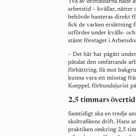
Två av driftledarna hade a
arbetstid – kvällar, nätte
behövde hanteras direkt för
fick de varken ersättning f
utfördes under kvälls- och
stämt företaget i Arbetsdo
–
Det här har pågått under
påtalat den omfattande arb
förbättring. Så mot bakgrun
kunna vara ett misstag frå
Koeppel, förbundsjurist 
2,5 timmars övertid 
Samtidigt ska en tredje an
skoltrafikens drift. Hans a
praktiken omkring 2,5 tim