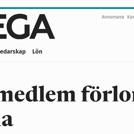
Annonsera
Ko
Top
menu
Ledarskap
Lön
medlem förlo
na