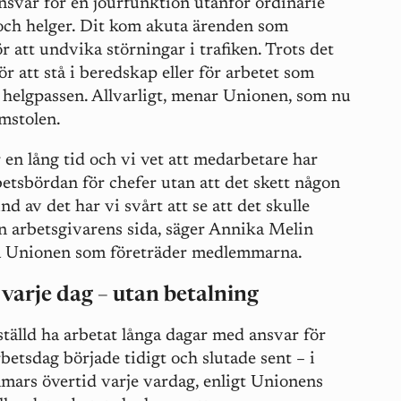
nsvar för en jourfunktion utanför ordinarie
r och helger. Dit kom akuta ärenden som
 att undvika störningar i trafiken. Trots det
ör att stå i beredskap eller för arbetet som
 helgpassen. Allvarligt, menar Unionen, som nu
mstolen.
 en lång tid och vi vet att medarbetare har
etsbördan för chefer utan att det skett någon
d av det har vi svårt att se att det skulle
n arbetsgivarens sida, säger Annika Melin
på Unionen som företräder medlemmarna.
varje dag – utan betalning
ställd ha arbetat långa dagar med ansvar för
rbetsdag började tidigt och slutade sent – i
mars övertid varje vardag, enligt Unionens