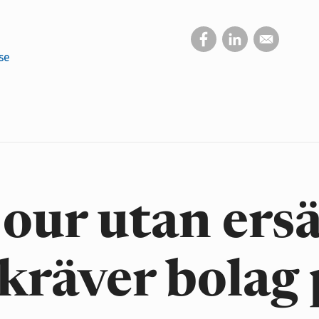
se
our utan ersä
kräver bolag 