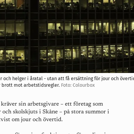
 och helger i åratal - utan att få ersättning för jour och överti
 brott mot arbetstidsregler.
Foto: Colourbox
räver sin arbetsgivare – ett företag som
r och skolskjuts i Skåne – på stora summor i
vist om jour och övertid.