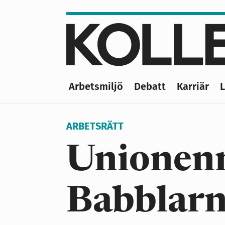
Hoppa
till
huvudinnehåll
Arbetsmiljö
Debatt
Karriär
Main
navigation
ARBETSRÄTT
Unionen
Babblar