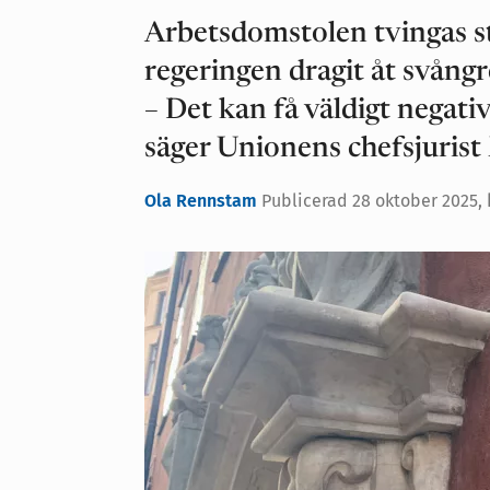
Arbetsdomstolen tvingas stä
regeringen dragit åt svån
– Det kan få väldigt negat
säger Unionens chefsjuris
Ola Rennstam
Publicerad
28 oktober 2025, 