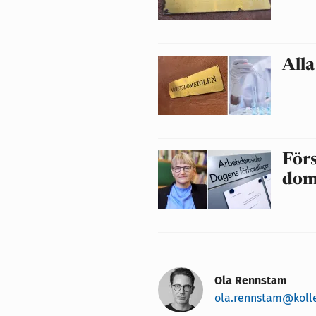
Alla
Förs
dom
Ola Rennstam
ola.rennstam@koll