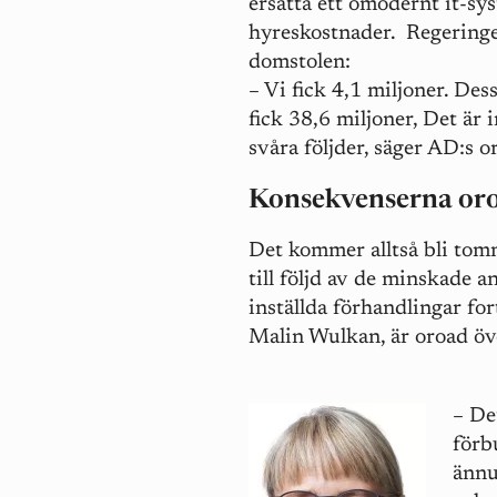
ersätta ett omodernt it-sy
hyreskostnader. Regeringen
domstolen:
– Vi fick 4,1 miljoner. De
fick 38,6 miljoner, Det är
svåra följder, säger AD:s o
Konsekvenserna or
Det kommer alltså bli tom
till följd av de minskade 
inställda förhandlingar for
Malin Wulkan, är oroad öv
– De
förb
ännu