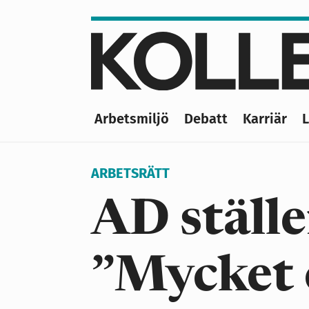
Hoppa
till
huvudinnehåll
Arbetsmiljö
Debatt
Karriär
Main
navigation
ARBETSRÄTT
AD ställe
”Mycket 