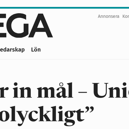
Annonsera
Ko
Top
menu
Ledarskap
Lön
r in mål – Un
olyckligt”