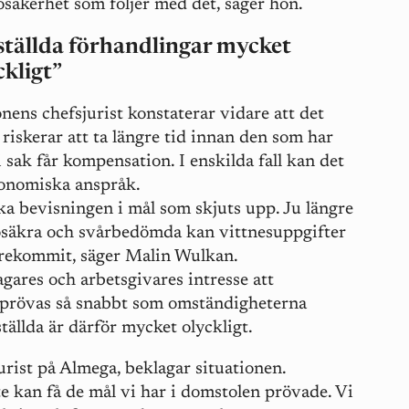
osäkerhet som följer med det, säger hon.
ställda förhandlingar mycket
ckligt”
nens chefsjurist konstaterar vidare att det
 riskerar att ta längre tid innan den som har
 i sak får kompensation. I enskilda fall kan det
konomiska anspråk.
ka bevisningen i mål som skjuts upp. Ju längre
 osäkra och svårbedömda kan vittnesuppgifter
örekommit, säger Malin Wulkan.
agares och arbetsgivares intresse att
n prövas så snabbt som omständigheterna
tällda är därför mycket olyckligt.
rist på Almega, beklagar situationen.
nte kan få de mål vi har i domstolen prövade. Vi