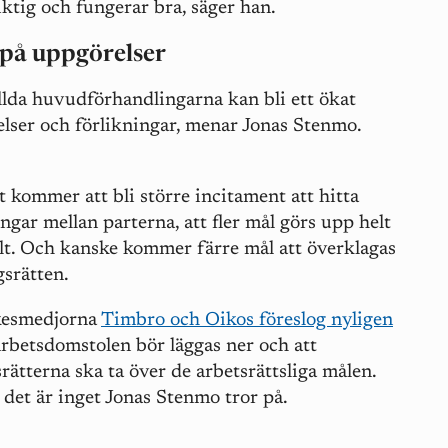
iktig och fungerar bra, säger han.
 på uppgörelser
llda huvudförhandlingarna kan bli ett ökat
lser och förlikningar, menar Jonas Stenmo.
t kommer att bli större incitament att hitta
ingar mellan parterna, att fler mål görs upp helt
lt. Och kanske kommer färre mål att överklagas
gsrätten.
kesmedjorna
Timbro och Oikos föreslog nyligen
Arbetsdomstolen bör läggas ner och att
srätterna ska ta över de arbetsrättsliga målen.
det är inget Jonas Stenmo tror på.