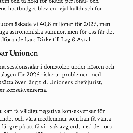
stem och ta höjd för ökade personal- och
s höstbudget blev en rejäl kalldusch för
ssutom äskade vi 40,8 miljoner för 2026, men
 inga astronomiska summor, men för oss får det
rdförande Lars Dirke till Lag & Avtal.
oar Unionen
ma sessionssalar i domstolen under hösten och
anslagen för 2026 riskerar problemen med
tsätta över lång tid. Unionens chefsjurist,
er konsekvenserna.
t kan få väldigt negativa konsekvenser för
undet och våra medlemmar som kan få vänta
 längre på att få sin sak avgjord, med den oro