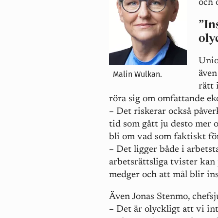
och 
”In
oly
Unio
även
Malin Wulkan.
rätt
röra sig om omfattande e
– Det riskerar också påver
tid som gått ju desto mer
bli om vad som faktiskt f
– Det ligger både i arbetst
arbetsrättsliga tvister ka
medger och att mål blir ins
Även Jonas Stenmo, chefsju
– Det är olyckligt att vi i