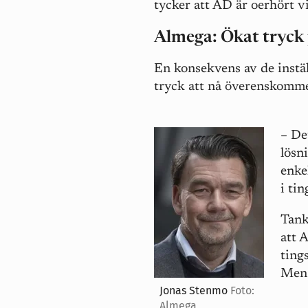
tycker att AD är oerhört v
Almega: Ökat tryck
En konsekvens av de instä
tryck att nå överenskomme
– De
lösn
enke
i tin
Tan
att 
ting
Men 
Jonas Stenmo
Foto:
Almega