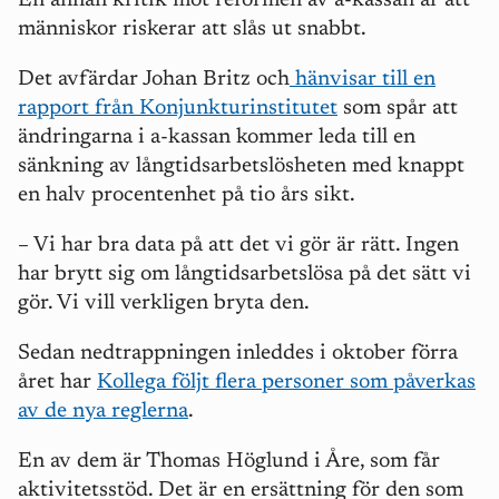
En annan kritik mot reformen av a-kassan är att
människor riskerar att slås ut snabbt.
Det avfärdar Johan Britz och
hänvisar till en
rapport från Konjunkturinstitutet
som spår att
ändringarna i a-kassan kommer leda till en
sänkning
av långtidsarbetslösheten med knappt
en halv procentenhet på tio års sikt.
–
Vi har bra data på att det vi gör är rätt. Ingen
har brytt sig om långtidsarbetslösa på det sätt vi
gör. Vi vill verkligen bryta den.
Sedan nedtrappningen inleddes i oktober förra
året har
Kollega följt flera personer som påverkas
av de nya reglerna
.
En av dem är Thomas Höglund i Åre, som får
aktivitetsstöd. Det är en ersättning för den som