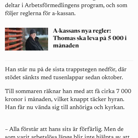
deltar i Arbetsförmedlingens program, och som
följer reglerna för a-kassan.
A-kassans nya regler:
Thomas ska leva på 5 000 i
månaden
Han står nu på de sista trappstegen nedför, där
stödet sänkts med tusenlappar sedan oktober.
Till sommaren räknar han med att få cirka 7 000
kronor i månaden, vilket knappt täcker hyran.
Han får nu vända sig till anhöriga och kyrkan.
–
Alla förstår att hans sits är förfärlig. Men de
som varit arbetslösa länge blir inte hjälpta av att