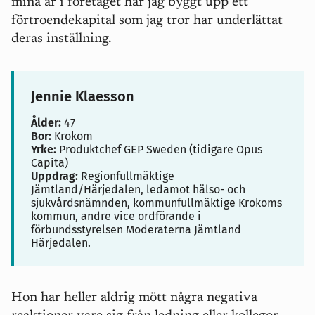
mina år i företaget har jag byggt upp ett
förtroendekapital som jag tror har underlättat
deras inställning.
Jennie Klaesson
Ålder:
47
Bor:
Krokom
Yrke:
Produktchef GEP Sweden (tidigare Opus
Capita)
Uppdrag:
Regionfullmäktige
Jämtland/Härjedalen, ledamot hälso- och
sjukvårdsnämnden, kommunfullmäktige Krokoms
kommun, andre vice ordförande i
förbundsstyrelsen Moderaterna Jämtland
Härjedalen.
Hon har heller aldrig mött några negativa