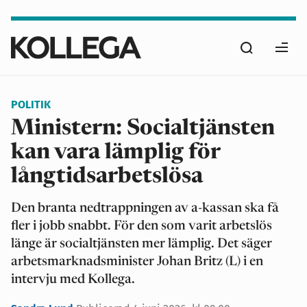
Hoppa
till
Sök
huvudinnehåll
Ope
men
POLITIK
Ministern: Socialtjänsten
kan vara lämplig för
långtidsarbetslösa
Den branta nedtrappningen av a-kassan ska få
fler i jobb snabbt. För den som varit arbetslös
länge är socialtjänsten mer lämplig. Det säger
arbetsmarknadsminister Johan Britz (L) i en
intervju med Kollega.