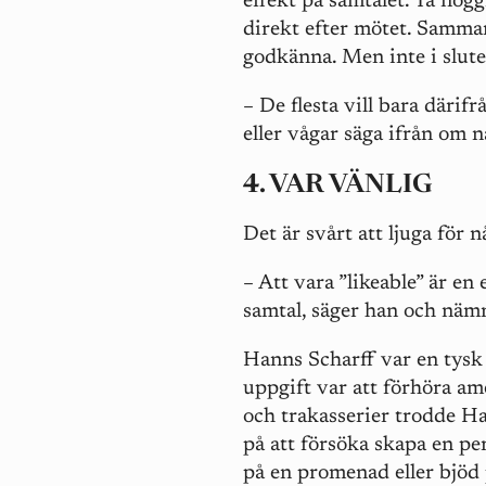
effekt på samtalet. Ta nog
direkt efter mötet. Samman
godkänna. Men inte i slutet
– De flesta vill bara därif
eller vågar säga ifrån om n
4. VAR VÄNLIG
Det är svårt att ljuga för
– Att vara ”likeable” är en
samtal, säger han och näm
Hanns Scharff var en tysk
uppgift var att förhöra ame
och trakasserier trodde Ha
på att försöka skapa en pe
på en promenad eller bjöd 