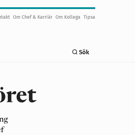
ntakt
Om Chef & Karriär
Om Kollega
Tipsa
Sök
öret
ång
ef