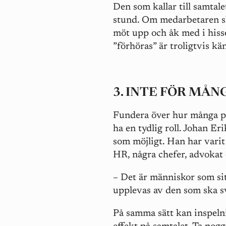
Den som kallar till samtale
stund. Om medarbetaren ska 
möt upp och åk med i hiss
”förhöras” är troligtvis kän
3. INTE FÖR MÅ
Fundera över hur många pe
ha en tydlig roll. Johan Er
som möjligt. Han har varit
HR, några chefer, advokat o
– Det är människor som sit
upplevas av den som ska sv
På samma sätt kan inspelni