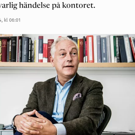
varlig händelse på kontoret.
, kl 06:01