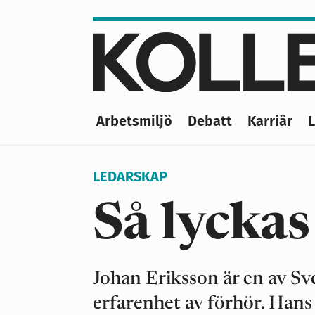
Hoppa
till
huvudinnehåll
Arbetsmiljö
Debatt
Karriär
Main
navigation
LEDARSKAP
Så lycka
Johan Eriksson är en av Sv
erfarenhet av förhör. Hans