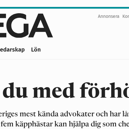
Annonsera
Ko
Top
menu
Ledarskap
Lön
s du med förh
eriges mest kända advokater och har l
 fem käpphästar kan hjälpa dig som ch