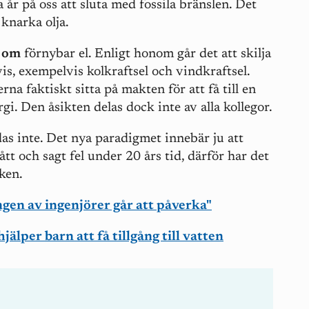
a år på oss att sluta med fossila bränslen. Det
 knarka olja.
g om
förnybar el. Enligt honom går det att skilja
is, exempelvis kolkraftsel och vindkraftsel.
a faktiskt sitta på makten för att få till en
rgi. Den åsikten delas dock inte av alla kollegor.
s inte. Det nya paradigmet innebär ju att
tt och sagt fel under 20 års tid, därför har det
aken.
gen av ingenjörer går att påverka"
jälper barn att få tillgång till vatten