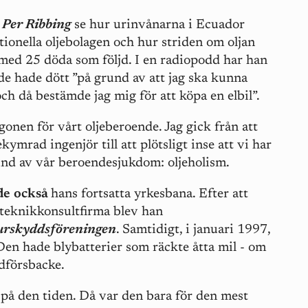
k
Per Ribbing
se hur urinvånarna i Ecuador
ionella oljebolagen och hur striden om oljan
t med 25 döda som följd. I en radiopodd har han
 de hade dött ”på grund av att jag ska kunna
ch då bestämde jag mig för att köpa en elbil”.
gonen för vårt oljeberoende. Jag gick från att
ymrad ingenjör till att plötsligt inse att vi har
nd av vår beroendesjukdom: oljeholism.
de
också
hans fortsatta yrkesbana. Efter att
r teknikkonsultfirma blev han
urskyddsföreningen
. Samtidigt, i januari 1997,
 Den hade blybatterier som räckte åtta mil - om
dförsbacke.
a på den tiden. Då var den bara för den mest