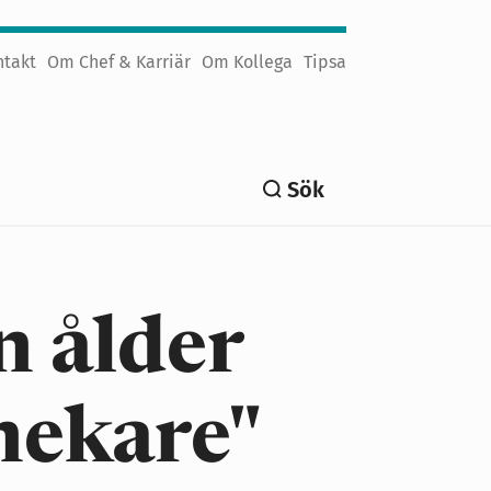
ntakt
Om Chef & Karriär
Om Kollega
Tipsa
Sök
n ålder
nekare"