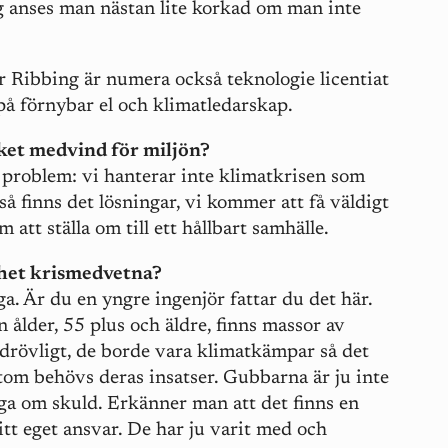
g anses man nästan lite korkad om man inte
r Ribbing är numera också teknologie licentiat
 på förnybar el och klimatledarskap.
cket medvind för miljön?
t problem: vi hanterar inte klimatkrisen som
 så finns det lösningar, vi kommer att få väldigt
att ställa om till ett hållbart samhälle.
nhet krismedvetna?
a. Är du en yngre ingenjör fattar du det här.
 ålder, 55 plus och äldre, finns massor av
drövligt, de borde vara klimatkämpar så det
tom behövs deras insatser. Gubbarna är ju inte
ga om skuld. Erkänner man att det finns en
tt eget ansvar. De har ju varit med och