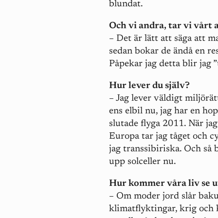
blundat.
Och vi andra, tar vi vårt
– Det är lätt att säga att m
sedan bokar de ändå en resa 
Påpekar jag detta blir jag 
Hur lever du själv?
– Jag lever väldigt miljörät
ens elbil nu, jag har en ho
slutade flyga 2011. När ja
Europa tar jag tåget och cy
jag transsibiriska. Och så 
upp solceller nu.
Hur kommer våra liv se u
– Om moder jord slår bakut
klimatflyktingar, krig och 