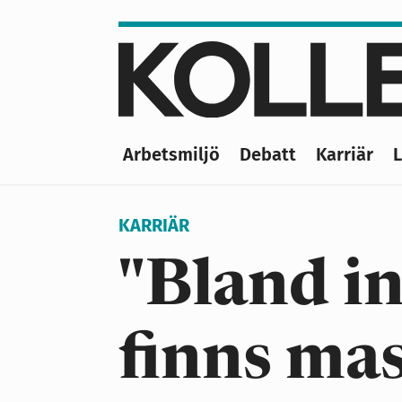
Hoppa
till
huvudinnehåll
Arbetsmiljö
Debatt
Karriär
Main
navigation
KARRIÄR
"Bland in
finns ma