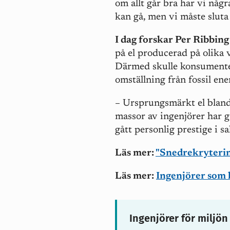
om allt går bra har vi någr
kan gå, men vi måste sluta
I dag forskar Per Ribbin
på el producerad på olika v
Därmed skulle konsumentern
omställning från fossil ene
– Ursprungsmärkt el blanda
massor av ingenjörer har gå
gått personlig prestige i s
Läs mer:
"Snedrekryterin
Läs mer:
Ingenjörer som h
Ingenjörer för miljön