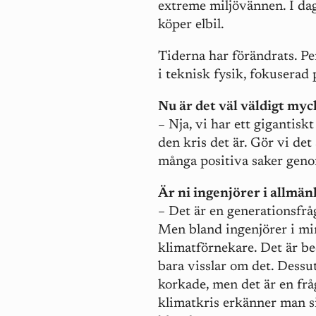
extreme miljövännen. I da
köper elbil.
Tiderna har förändrats. Pe
i teknisk fysik, fokuserad
Nu är det väl väldigt my
– Nja, vi har ett gigantisk
den kris det är. Gör vi det
många positiva saker genom 
Är ni ingenjörer i allmä
– Det är en generationsfråg
Men bland ingenjörer i min
klimatförnekare. Det är be
bara visslar om det. Dessu
korkade, men det är en frå
klimatkris erkänner man si