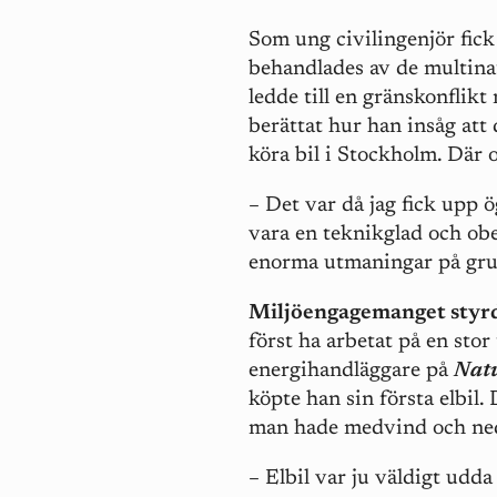
Som ung civilingenjör fic
behandlades av de multinat
ledde till en gränskonflik
berättat hur han insåg att
köra bil i Stockholm. Där o
– Det var då jag fick upp ö
vara en teknikglad och obek
enorma utmaningar på gru
Miljöengagemanget styr
först ha arbetat på en sto
energihandläggare på
Nat
köpte han sin första elbil.
man hade medvind och ne
– Elbil var ju väldigt udd