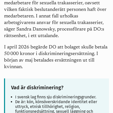
medarbetare för sexuella trakasserier, oavsett
vilken faktisk beslutanderätt personen haft över
medarbetaren. I annat fall urholkas
arbetsgivarens ansvar för sexuella trakasserier,
säger Sandra Danowsky, processförare på DO:s
rättsenhet, i ett uttalande.
I april 2026 begärde DO att bolaget skulle betala
50
000 kronor i diskrimineringsers
ä
ttning. I
b
ö
rjan av maj betalades ers
ä
ttningen ut till
kvinnan.
Vad är diskriminering?
I svensk lag finns sju diskrimineringsgrunder.
De är: kön, könsöverskridande identitet eller
uttryck, etnisk tillhörighet, religion,
funktionsnedsättning, sexuell läggning och