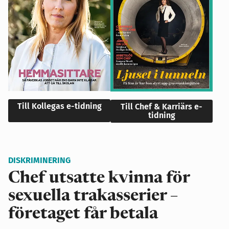
Till Kollegas e-tidning
Till Chef & Karriärs e-
tidning
DISKRIMINERING
Chef utsatte kvinna för
sexuella trakasserier –
företaget får betala