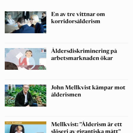
En av tre vittnar om
korridorsålderism
Åldersdiskriminering på
arbetsmarknaden ökar
John Mellkvist kämpar mot
ålderismen
Mellkvist: ”Ålderism är ett
slöseri av gigantiska mått”