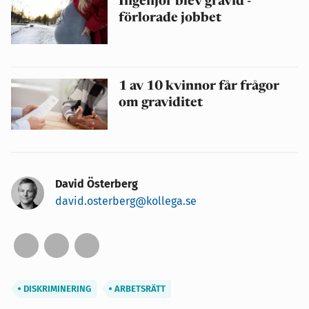
Ingenjör blev gravid -
förlorade jobbet
1 av 10 kvinnor får frågor
om graviditet
David Österberg
david.osterberg@kollega.se
DISKRIMINERING
ARBETSRÄTT