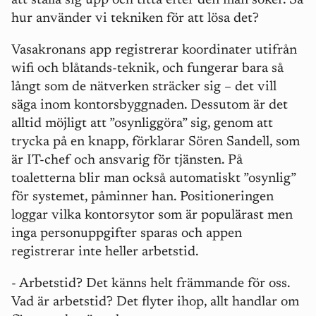
att ställa sig upp och titta efter den man söker. Så
hur använder vi tekniken för att lösa det?
Vasakronans app registrerar koordinater utifrån
wifi och blåtands-teknik, och fungerar bara så
långt som de nätverken sträcker sig – det vill
säga inom kontorsbyggnaden. Dessutom är det
alltid möjligt att ”osynliggöra” sig, genom att
trycka på en knapp, förklarar Sören Sandell, som
är IT-chef och ansvarig för tjänsten. På
toaletterna blir man också automatiskt ”osynlig”
för systemet, påminner han. Positioneringen
loggar vilka kontorsytor som är populärast men
inga personuppgifter sparas och appen
registrerar inte heller arbetstid.
- Arbetstid? Det känns helt främmande för oss.
Vad är arbetstid? Det flyter ihop, allt handlar om