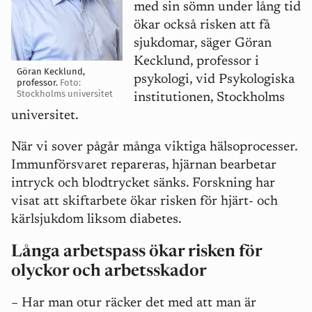
med sin sömn under lång tid
ökar också risken att få
sjukdomar, säger Göran
Kecklund, professor i
Göran Kecklund,
psykologi, vid Psykologiska
professor.
Foto:
Stockholms universitet
institutionen, Stockholms
universitet.
När vi sover pågår många viktiga hälsoprocesser.
Immunförsvaret repareras, hjärnan bearbetar
intryck och blodtrycket sänks. Forskning har
visat att skiftarbete ökar risken för hjärt- och
kärlsjukdom liksom diabetes.
Långa arbetspass ökar risken för
olyckor och arbetsskador
–
Har man otur räcker det med att man är