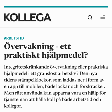
Hoppa
till
Sök
huvudinnehåll
Ope
men
ARBETSTID
Övervakning - ett
praktiskt hjälpmedel?
Integritetskränkande övervakning eller praktiska
hjälpmedel i ett gränslöst arbetsliv? Den nya
tidens stämpelklockor, som laddas ner i form av
en app till mobilen, både lockar och förskräcker.
Men rätt använda kan apparna vara en hjälp för
tjänstemän att hålla koll på både arbetstid och
kollegor.