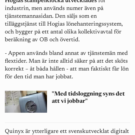
Hogias stämpelklocka utvecklades
för
industrin, men används numer även på
tjänstemannasidan. Den säljs som en
tilläggstjänst till Hogias lönehanteringssystem,
och bygger på ett antal olika kollektivavtal för
beräkning av OB och övertid.
- Appen används bland annat av tjänstemän med
flextider. Man är inte alltid säker på att det sköts
korrekt – åt båda hållen - att man faktiskt får lön
för den tid man har jobbat.
"Med tidsloggning syns det
att vi jobbar"
Quinyx är ytterligare ett svenskutvecklat digitalt