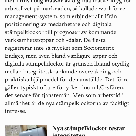
Det finns i dag massor
av digitala mätverktyg för
arbetslivet på marknaden, så kallade workforce
management-system, som erbjuder allt ifrån
positionering av medarbetare och digitala
stämpelklockor till prognoser av kommande
verksamhetstoppar och -dalar. De flesta
registrerar inte så mycket som Sociometric
Badges, men även bland vanligare appar och
digitala stämpelklockor är gränsen ibland otydlig
mellan integritetskränkande övervakning och
praktiska hjälpmedel för den anställde. Det förra
gäller typiskt oftare för yrken inom LO-sfären,
det senare för tjänstemän. Men som arbetstid i
allmänhet är de nya stämpelklockorna av fackligt
intresse.
Nya stämpelklockor testar