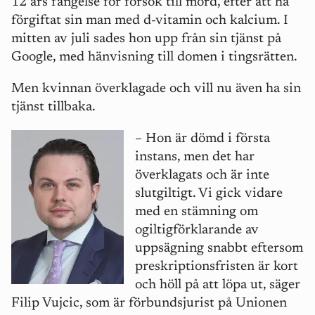
12 års fängelse för försök till mord, efter att ha
förgiftat sin man med d-vitamin och kalcium. I
mitten av juli sades hon upp från sin tjänst på
Google, med hänvisning till domen i tingsrätten.
Men kvinnan överklagade och vill nu även ha sin
tjänst tillbaka.
–
Hon är dömd i första
instans, men det har
överklagats och är inte
slutgiltigt. Vi gick vidare
med en stämning om
ogiltigförklarande av
uppsägning snabbt eftersom
preskriptionsfristen är kort
och höll på att löpa ut, säger
Filip Vujcic, som är förbundsjurist på Unionen