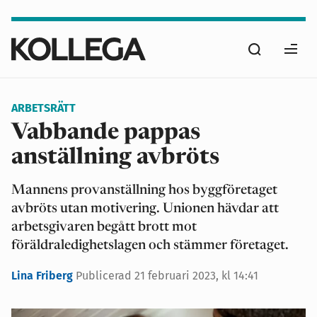
Hoppa
till
Sök
huvudinnehåll
Ope
men
ARBETSRÄTT
Vabbande pappas
anställning avbröts
Mannens provanställning hos byggföretaget
avbröts utan motivering. Unionen hävdar att
arbetsgivaren begått brott mot
föräldraledighetslagen och stämmer företaget.
Lina Friberg
Publicerad
21 februari 2023, kl 14:41