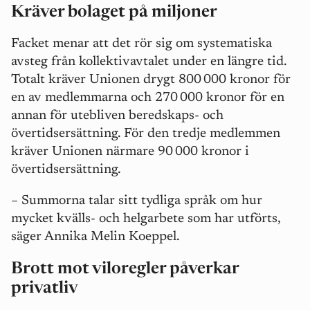
Kräver bolaget på miljoner
Facket menar att det rör sig om systematiska
avsteg från kollektivavtalet under en längre tid.
Totalt kräver Unionen drygt 800
000 kronor för
en av medlemmarna och 270
000 kronor för en
annan f
ö
r utebliven beredskaps- och
ö
vertidsers
ä
ttning. För den tredje medlemmen
kräver Unionen närmare 90
000 kronor i
ö
vertidsers
ä
ttning.
–
Summorna talar sitt tydliga språk om hur
mycket kvälls- och helgarbete som har utförts,
säger Annika Melin Koeppel.
Brott mot viloregler påverkar
privatliv