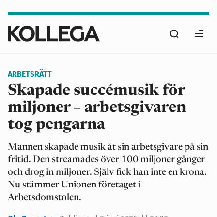
Hoppa
till
Sök
huvudinnehåll
Ope
men
ARBETSRÄTT
Skapade succémusik för
miljoner – arbetsgivaren
tog pengarna
Mannen skapade musik åt sin arbetsgivare på sin
fritid. Den streamades över 100 miljoner gånger
och drog in miljoner. Själv fick han inte en krona.
Nu stämmer Unionen företaget i
Arbetsdomstolen.