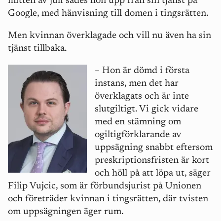
mitten av juli sades hon upp från sin tjänst på
Google, med hänvisning till domen i tingsrätten.
Men kvinnan överklagade och vill nu även ha sin
tjänst tillbaka.
–
Hon är dömd i första
instans, men det har
överklagats och är inte
slutgiltigt. Vi gick vidare
med en stämning om
ogiltigförklarande av
uppsägning snabbt eftersom
preskriptionsfristen är kort
och höll på att löpa ut, säger
Filip Vujcic, som är förbundsjurist på Unionen
och företräder kvinnan i tingsrätten, där tvisten
om uppsägningen äger rum.