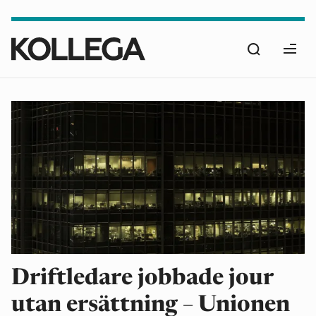
Hoppa
till
Sök
huvudinnehåll
Ope
men
Kollega
är
fackförbundet
Unionens
medlemstidning
Driftledare jobbade jour
utan ersättning – Unionen