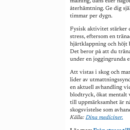
målning, dans eller något
återhämtning. Ge dig sjä
timmar per dygn.
Fysisk aktivitet stärker
stress, eftersom en trän
hjärtklappning och höjt 
Det beror på att du trän
under en joggingrunda el
Att vistas i skog och m
lider av utmattningssynd
en aktuell avhandling vi
blodtryck, ökat mentalt
till uppmärksamhet är nå
skogsvistelse som avhan
Källa:
Dina mediciner.