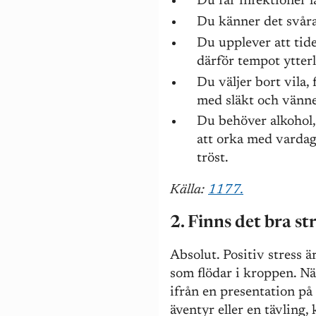
Du får infektioner l
Du känner det svåra
Du upplever att tide
därför tempot ytterl
Du väljer bort vila, 
med släkt och vänne
Du behöver alkohol, 
att orka med vardage
tröst.
Källa:
1177.
2. Finns det bra st
Absolut. Positiv stress ä
som flödar i kroppen. När
ifrån en presentation på 
äventyr eller en tävling,