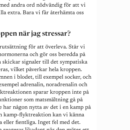
 med andra ord nödvändig för att vi
lla extra. Bara vi får återhämta oss
oppen när jag stressar?
rutsättning för att överleva. Står vi
sshormonerna och gör oss beredda på
an skickar signaler till det sympatiska
as, vilket påverkar hela kroppen.
nen i blodet, till exempel socker, och
exempel adrenalin, noradrenalin och
yktreaktionen sparar kroppen inte på
 funktioner som matsmältning gå på
e har någon nytta av det i en kamp på
 en kamp-flyktreaktion kan vi känna
a eller fientliga. Inget fel med det.