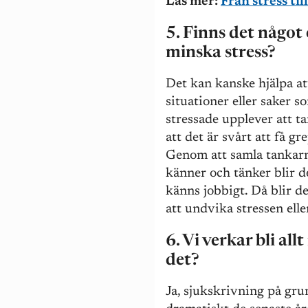
Läs mer:
Från stress til
5. Finns det något e
minska stress?
Det kan kanske hjälpa at
situationer eller saker 
stressade upplever att t
att det är svårt att få g
Genom att samla tankarn
känner och tänker blir d
känns jobbigt. Då blir de
att undvika stressen elle
6. Vi verkar bli al
det?
Ja, sjukskrivning på gru