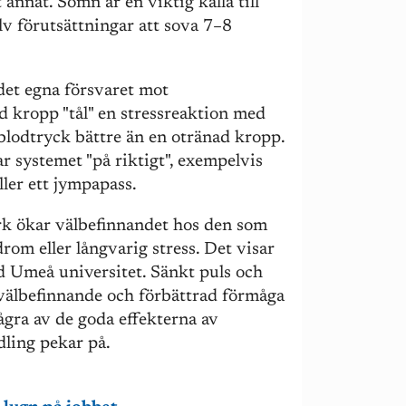
 annat. Sömn är en viktig källa till
lv förutsättningar att sova 7–8
 det egna försvaret mot
ad kropp "tål" en stressreaktion med
blodtryck bättre än en otränad kropp.
ar systemet "på riktigt", exempelvis
ler ett jympapass.
ark ökar välbefinnandet hos den som
rom eller långvarig stress. Det visar
d Umeå universitet. Sänkt puls och
 välbefinnande och förbättrad förmåga
gra av de goda effekterna av
dling pekar på.