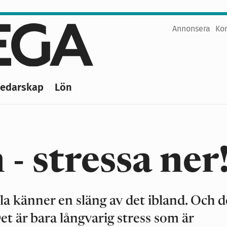
Annonsera
Ko
Top
menu
Ledarskap
Lön
- stressa ner
alla känner en släng av det ibland. Och d
et är bara långvarig stress som är