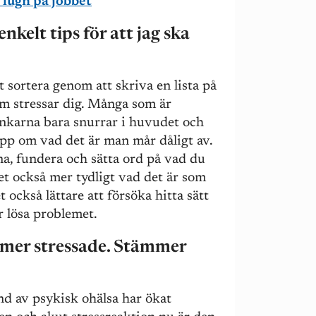
l lugn på jobbet
nkelt tips för att jag ska
t sortera genom att skriva en lista på
som stressar dig. Många som är
ankarna bara snurrar i huvudet och
repp om vad det är man mår dåligt av.
a, fundera och sätta ord på vad du
et också mer tydligt vad det är som
t också lättare att försöka hitta sätt
r lösa problemet.
lt mer stressade. Stämmer
nd av psykisk ohälsa har ökat