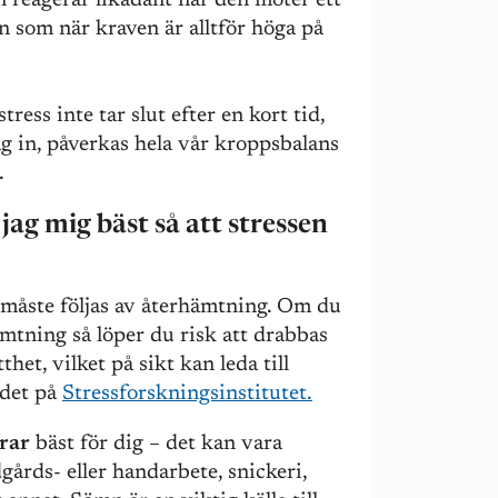
 reagerar likadant när den möter ett
en som när kraven är alltför höga på
tress inte tar slut efter en kort tid,
g in, påverkas hela vår kroppsbalans
.
jag mig bäst så att stressen
 måste följas av återhämtning. Om du
hämtning så löper du risk att drabbas
thet, vilket på sikt kan leda till
 det på
Stressforskningsinstitutet.
rar
bäst för dig – det kan vara
gårds- eller handarbete, snickeri,