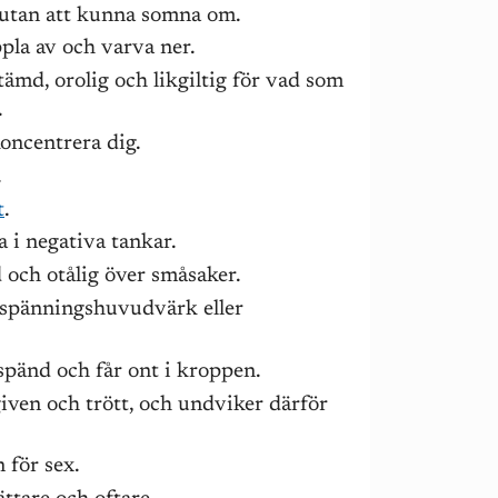
 utan att kunna somna om.
pla av och varva ner.
ämd, orolig och likgiltig för vad som
.
koncentrera dig.
.
t
.
a i negativa tankar.
d och otålig över småsaker.
 spänningshuvudvärk eller
spänd och får ont i kroppen.
ven och trött, och undviker därför
 för sex.