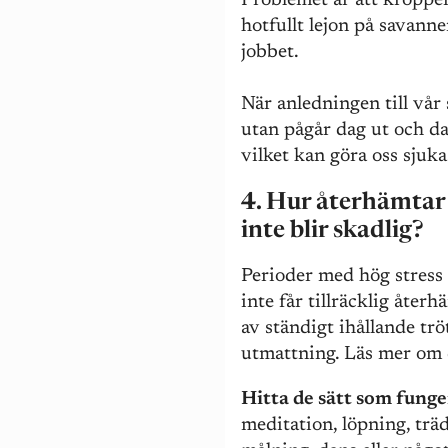
Problemet är att kroppen
hotfullt lejon på savann
jobbet.
När anledningen till vår s
utan pågår dag ut och da
vilket kan göra oss sjuka
4. Hur återhämtar 
inte blir skadlig?
Perioder med hög stress
inte får tillräcklig åter
av ständigt ihållande tröt
utmattning. Läs mer om
Hitta de sätt som funge
meditation, löpning, träd