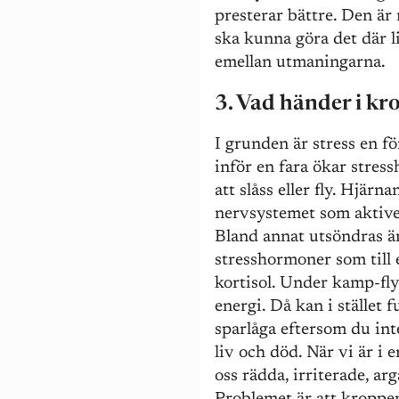
presterar bättre. Den är
ska kunna göra det där li
emellan utmaningarna.
3. Vad händer i kr
I grunden är stress en fö
inför en fara ökar stre
att slåss eller fly. Hjärn
nervsystemet som aktiver
Bland annat utsöndras äm
stresshormoner som till 
kortisol. Under kamp-fl
energi. Då kan i stället
sparlåga eftersom du int
liv och död. När vi är i
oss rädda, irriterade, arg