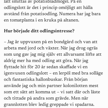
lätt smittas av potatisbladmögel. På en
odlingslott är det i princip omöjligt att hålla
avstånd från potatisodling. Numera har jag bara
en tomatplanta i en kruka på altanen.
Hur började ditt odlingsintresse?
– Jag är uppvuxen på en bondgård och van att
arbeta med jord och växter. När jag drog ogräs
som ung gav jag mig själv ett allvarsamt löfte att
aldrig mer ha med odling att göra. När jag
flyttade hit för 20 år sedan skaffade vi en
igenvuxen odlingslott – en lerpöl med bra solläge
och fantastiska hallonbuskar. Från början
använde jag och min partner kolonilotten mest
som ett sätt att komma ut – vi satt där och läste
och tittade på andra som grävde. Men när
grannlotten blev ledig greppade vi spadarna.