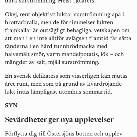
burk surströmming. Helst fjolårets.
Okej, rent objektivt luktar surströmming apa i
brottarbralla, men de förnimmelser lukten
framkallar är outsägligt behagliga, vetskapen om
att man i en inte alltför avlägsen framtid får sätta
tänderna i en hård tunnbrödmacka med
halvsmält smör, varm mandelpotatis, lök – och
mängder av salt, mjäll surströmming.
En svensk delikatess som visserligen kan njutas
året runt, men som på grund av kvardröjande
lukt intas lämpligast utomhus sommartid.
SYN
Sevärdheter ger nya upplevelser
Förflytta dig till Östersjöns botten och upplev