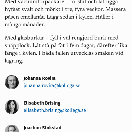
Med vacuumförpackare – förslut och låt ligga
hyfsat svalt och mörkt i tre, fyra veckor. Massera
påsen emellanåt. Lägg sedan i kylen. Håller i
många månader.
Med glasburkar – fyll i väl rengjord burk med
snäpplock. Låt stå på fat i fem dagar, därefter lika
länge i kylen. I båda fallen utvecklas smaken vid
lagring.
Johanna Rovira
johanna.rovira@kollega.se
Elisabeth Brising
elisabeth.brising@kollega.se
Joachim Stokstad