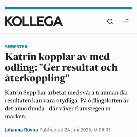
Hoppa
till
Sök
huvudinnehåll
Ope
men
SEMESTER
Katrin kopplar av med
odling: "Ger resultat och
återkoppling"
Katrin Sepp har arbetat med svåra trauman där
resultaten kan vara otydliga. På odlingslotten är
det annorlunda - där växer framstegen ur
marken.
Johanna Rovira
Publicerad
24 juni 2026, kl 06:03