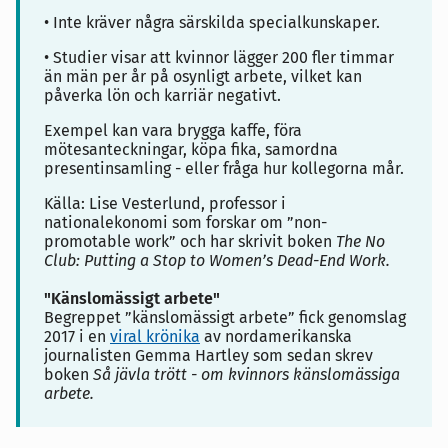
• Inte kräver några särskilda specialkunskaper.
• Studier visar att kvinnor lägger 200 fler timmar
än män per år på osynligt arbete, vilket kan
påverka lön och karriär negativt.
Exempel kan vara brygga kaffe, föra
mötesanteckningar, köpa fika, samordna
presentinsamling - eller fråga hur kollegorna mår.
Källa:
Lise Vesterlund, professor i
nationalekonomi som forskar om ”non-
promotable work” och har skrivit boken
The No
Club: Putting a Stop to Women’s Dead-End Work.
"Känslomässigt arbete"
Begreppet ”känslomässigt arbete” fick genomslag
2017 i en
viral krönika
av nordamerikanska
journalisten Gemma Hartley som sedan skrev
boken
Så jävla trött - om kvinnors känslomässiga
arbete.