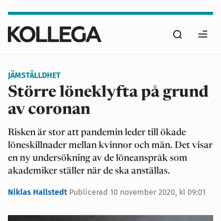
Hoppa
till
Sök
huvudinnehåll
Ope
men
JÄMSTÄLLDHET
Större löneklyfta på grund
av coronan
Risken är stor att pandemin leder till ökade
löneskillnader mellan kvinnor och män. Det visar
en ny undersökning av de löneanspråk som
akademiker ställer när de ska anställas.
Niklas Hallstedt
Publicerad
10 november 2020, kl 09:01