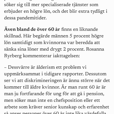
söker sig till mer specialiserade tjänster som
erbjuder en högre lön, och det blir extra tydligt i
dessa pandemitider.
Även bland de över 60 år
finns en liknande
skillnad. Här begärde männen 5 procent högre
lön samtidigt som kvinnorna var beredda att
sänka sina löner med drygt 2 procent. Rosanna
Ryrberg kommenterar iakttagelsen:
– Dessvärre är ålderism ett problem vi
uppmärksammat i tidigare rapporter. Dessutom
ser vi att diskrimineringen är ännu större när det
kommer till äldre kvinnor. Är man runt 60 år är
man ju fortfarande för ung för att gå i pension,
men söker man inte en chefsposition eller ett
arbete som kräver senior kunskap och erfarenhet
så anses personer över 60 år inte lika värdefulla