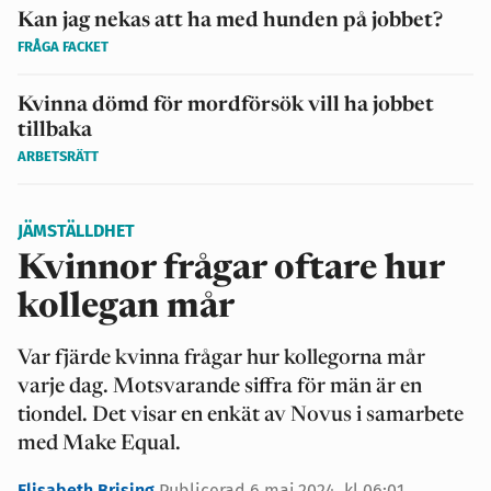
Kan jag nekas att ha med hunden på jobbet?
FRÅGA FACKET
Kvinna dömd för mordförsök vill ha jobbet
tillbaka
ARBETSRÄTT
JÄMSTÄLLDHET
Kvinnor frågar oftare hur
kollegan mår
Var fjärde kvinna frågar hur kollegorna mår
varje dag. Motsvarande siffra för män är en
tiondel. Det visar en enkät av Novus i samarbete
med Make Equal.
Elisabeth Brising
Publicerad 6 maj 2024, kl 06:01