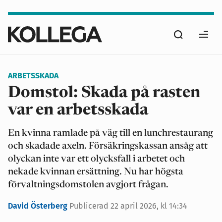
Hoppa
till
Sök
huvudinnehåll
Ope
men
ARBETSSKADA
Domstol: Skada på rasten
var en arbetsskada
En kvinna ramlade på väg till en lunchrestaurang
och skadade axeln. Försäkringskassan ansåg att
olyckan inte var ett olycksfall i arbetet och
nekade kvinnan ersättning. Nu har högsta
förvaltningsdomstolen avgjort frågan.
David Österberg
Publicerad
22 april 2026, kl 14:34