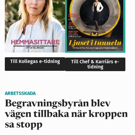
Till Kollegas e-tidning
Till Chef & Karriärs e-
tidning
ARBETSSKADA
Begravningsbyrån blev
vägen tillbaka när kroppen
sa stopp