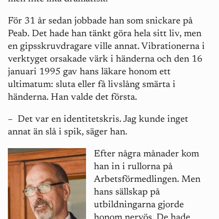
För 31 år sedan jobbade han som snickare på
Peab. Det hade han tänkt göra hela sitt liv, men
en gipsskruvdragare ville annat. Vibrationerna i
verktyget orsakade värk i händerna och den 16
januari 1995 gav hans läkare honom ett
ultimatum: sluta eller få livslång smärta i
händerna. Han valde det första.
–
Det var en identitetskris. Jag kunde inget
annat än slå i spik, säger han.
Efter några månader kom
han in i rullorna på
Arbetsförmedlingen. Men
hans sällskap på
utbildningarna gjorde
honom nervös. De hade