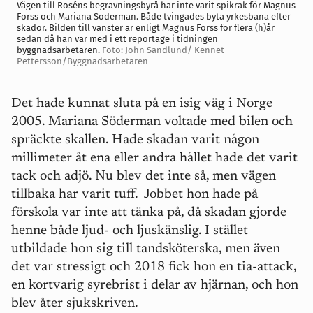
Vägen till Roséns begravningsbyrå har inte varit spikrak för Magnus
Forss och Mariana Söderman. Både tvingades byta yrkesbana efter
skador. Bilden till vänster är enligt Magnus Forss för flera (h)år
sedan då han var med i ett reportage i tidningen
byggnadsarbetaren.
Foto: John Sandlund/ Kennet
Pettersson/Byggnadsarbetaren
Det hade kunnat sluta på en isig väg i Norge
2005. Mariana Söderman voltade med bilen och
spräckte skallen. Hade skadan varit någon
millimeter åt ena eller andra hållet hade det varit
tack och adjö. Nu blev det inte så, men vägen
tillbaka har varit tuff. Jobbet hon hade på
förskola var inte att tänka på, då skadan gjorde
henne både ljud- och ljuskänslig. I stället
utbildade hon sig till tandsköterska, men även
det var stressigt och 2018 fick hon en tia-attack,
en kortvarig syrebrist i delar av hjärnan, och hon
blev åter sjukskriven.