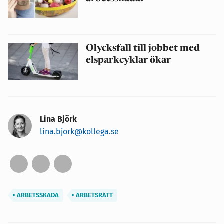
Olycksfall till jobbet med
elsparkcyklar ökar
Lina Björk
lina.bjork@kollega.se
ARBETSSKADA
ARBETSRÄTT