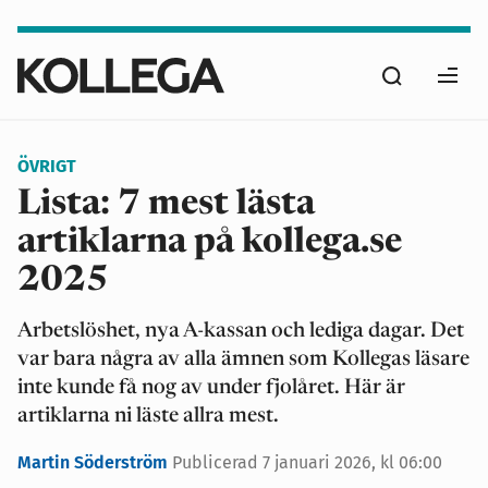
Hoppa
till
Sök
huvudinnehåll
Ope
men
ÖVRIGT
Lista: 7 mest lästa
artiklarna på kollega.se
2025
Arbetslöshet, nya A-kassan och lediga dagar. Det
var bara några av alla ämnen som Kollegas läsare
inte kunde få nog av under fjolåret. Här är
artiklarna ni läste allra mest.
Martin Söderström
Publicerad
7 januari 2026, kl 06:00