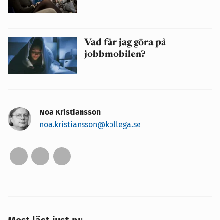
Vad får jag göra på
jobbmobilen?
Noa Kristiansson
noa.kristiansson@kollega.se
Mest läst just nu