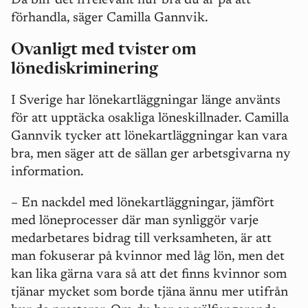
Då blir det irrelevant hur bra du är på att
förhandla, säger Camilla Gannvik.
Ovanligt med tvister om
lönediskriminering
I Sverige har lönekartläggningar länge använts
för att upptäcka osakliga löneskillnader. Camilla
Gannvik tycker att lönekartläggningar kan vara
bra, men säger att de sällan ger arbetsgivarna ny
information.
– En nackdel med lönekartläggningar, jämfört
med löneprocesser där man synliggör varje
medarbetares bidrag till verksamheten, är att
man fokuserar på kvinnor med låg lön, men det
kan lika gärna vara så att det finns kvinnor som
tjänar mycket som borde tjäna ännu mer utifrån