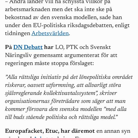
– Andra länder vill ha schyssta villkor på
arbetsmarknaden men det ska inte ske på
bekostnad av den svenska modellen, sade han
under den EU-politiska riksdagsdebatten, enligt
tidningen
Arbetsvärlden
.
På
DN Debatt
har
LO, PTK och Svenskt
Näringsliv gemensamt argumenterat för att
regeringen måste stoppa förslaget:
”Alla rättsliga initiativ på det lönepolitiska området
riskerar, oavsett utformning, att allvarligt störa
självreglerande kollektivavtalssystem”, skriver
organisationernas företrädare som säger att man
kommer försvara den svenska modellen ”med alla
till buds stående politiska och rättsliga medel.”
Europafacket, Etuc, har däremot
en annan syn