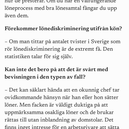
hur de presterar. Om du har en välfungerande
löneprocess med bra lönesamtal fångar du upp
även dem.
Förekommer lönediskriminering utifrån kön?
– Om man tittar på antalet tvister i Sverige som
rör lönediskriminering är de extremt få. Den
statistiken talar för sig själv.
Kan inte det bero på att det är svårt med
bevisningen i den typen av fall?
– Det kan såklart hända att en okunnig chef tar
ovidkommande hänsyn när han eller hon sätter
löner. Men facken är väldigt duktiga på att
uppmärksamma osakliga löner och de brukar
rättas till utan inblandning av domstolar. Det
finns inget intresse för en arbetsgivare att sätta