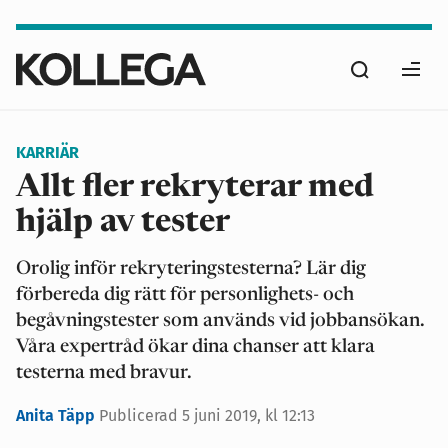
Hoppa
till
Sök
huvudinnehåll
Ope
men
KARRIÄR
Allt fler rekryterar med
hjälp av tester
Orolig inför rekryteringstesterna? Lär dig
förbereda dig rätt för personlighets- och
begåvningstester som används vid jobbansökan.
Våra expertråd ökar dina chanser att klara
testerna med bravur.
Anita Täpp
Publicerad
5 juni 2019, kl 12:13