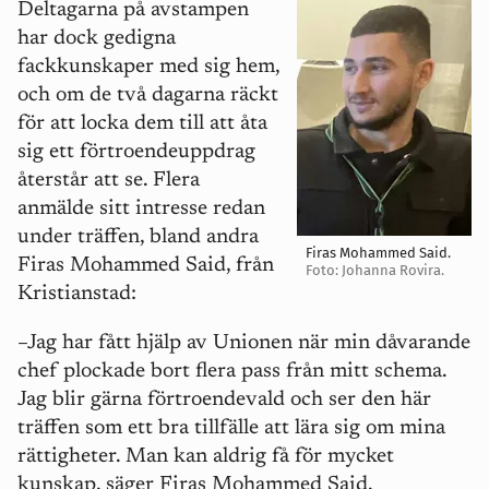
Deltagarna på avstampen
har dock gedigna
fackkunskaper med sig hem,
och om de två dagarna räckt
för att locka dem till att åta
sig ett förtroendeuppdrag
återstår att se. Flera
anmälde sitt intresse redan
under träffen, bland andra
Firas Mohammed Said.
Firas Mohammed Said, från
Foto: Johanna Rovira.
Kristianstad:
–Jag har fått hjälp av Unionen när min dåvarande
chef plockade bort flera pass från mitt schema.
Jag blir gärna förtroendevald och ser den här
träffen som ett bra tillfälle att lära sig om mina
rättigheter. Man kan aldrig få för mycket
kunskap, säger Firas Mohammed Said.