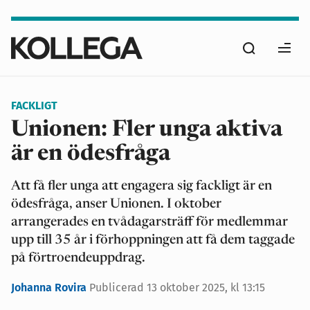
Hoppa
till
Sök
huvudinnehåll
Ope
men
FACKLIGT
Unionen: Fler unga aktiva
är en ödesfråga
Att få fler unga att engagera sig fackligt är en
ödesfråga, anser Unionen. I oktober
arrangerades en tvådagarsträff för medlemmar
upp till 35 år i förhoppningen att få dem taggade
på förtroendeuppdrag.
Johanna Rovira
Publicerad
13 oktober 2025, kl 13:15