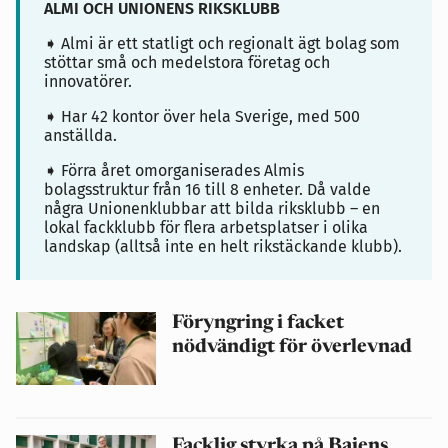
ALMI OCH UNIONENS RIKSKLUBB
➧ Almi är ett statligt och regionalt ägt bolag som
stöttar små och medelstora företag och
innovatörer.
➧ Har 42 kontor över hela Sverige, med 500
anställda.
➧ Förra året omorganiserades Almis
bolagsstruktur från 16 till 8 enheter. Då valde
några Unionenklubbar att bilda riksklubb – en
lokal fackklubb för flera arbetsplatser i olika
landskap (alltså inte en helt rikstäckande klubb).
Föryngring i facket
nödvändigt för överlevnad
Facklig styrka på Bajens