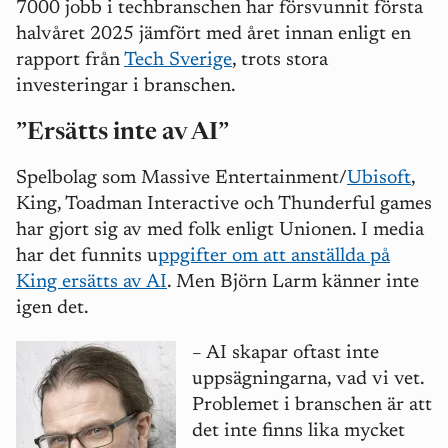
7000 jobb i techbranschen har försvunnit första
halvåret 2025 jämfört med året innan enligt en
rapport från
Tech Sverige
, trots stora
investeringar i branschen.
”Ersätts inte av AI”
Spelbolag som Massive Entertainment/
Ubisoft
,
King, Toadman Interactive och Thunderful games
har gjort sig av med folk enligt Unionen. I media
har det funnits u
ppgifter om att anställda på
King ersätts av AI
. Men Björn Larm känner inte
igen det.
–
AI skapar oftast inte
uppsägningarna, vad vi vet.
Problemet i branschen är att
det inte finns lika mycket