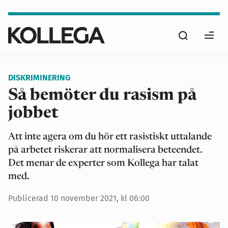
Hoppa
till
Sök
huvudinnehåll
Ope
men
DISKRIMINERING
Så bemöter du rasism på
jobbet
Att inte agera om du hör ett rasistiskt uttalande
på arbetet riskerar att normalisera beteendet.
Det menar de experter som Kollega har talat
med.
Publicerad
10 november 2021, kl 06:00