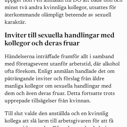
uppger hon i en anmälan till DO att både hon och
minst två andra kvinnliga kollegor, utsattes för
återkommande olämpligt beteende av sexuell
karaktär.
Inviter till sexuella handlingar med
kollegor och deras fruar
Händelserna inträffade framför allt i samband
med företagsevent utanför arbetstid, där alkohol
ofta förekom. Enligt anmälan handlade det om
påträngande inviter och förslag från äldre
manliga kollegor om sexuella handlingar med
dem och även deras fruar. Detta fortsatte trots
upprepade tillsägelser från kvinnan.
Till slut valde den anställda och en kvinnlig
kollega att slå larm till arbetsgivaren för att få