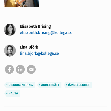
Elisabeth Brising
elisabeth.brising@kollega.se
Lina Björk
lina.bjork@kollega.se
DISKRIMINERING
ARBETSRÄTT
JÄMSTÄLLDHET
HÄLSA