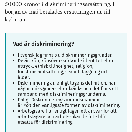
50
000 kronor i diskrimineringsers
ä
ttning. I
b
ö
rjan av maj betalades ers
ä
ttningen ut till
kvinnan.
Vad är diskriminering?
I svensk lag finns sju diskrimineringsgrunder.
De är: kön, könsöverskridande identitet eller
uttryck, etnisk tillhörighet, religion,
funktionsnedsättning, sexuell läggning och
ålder.
Diskriminering är, enligt lagens definition, när
någon missgynnas eller kränks och det finns ett
samband med diskrimineringsgrunderna.
Enligt Diskrimineringsombudsmannen
är
kön
den vanligaste formen av diskriminering.
Arbetsgivare har enligt lagen ett ansvar för att
arbetstagare och arbetssökande inte blir
utsatta för diskriminering.