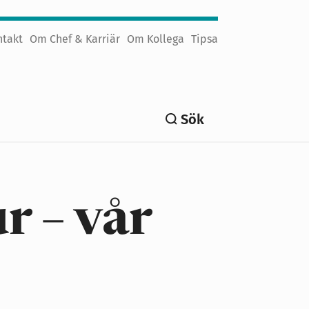
ntakt
Om Chef & Karriär
Om Kollega
Tipsa
Sök
r – vår