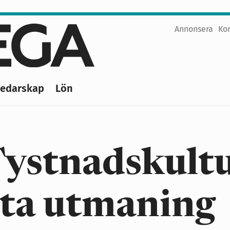
Annonsera
Ko
Top
menu
Ledarskap
Lön
ystnadskultu
sta utmaning