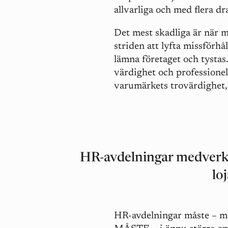
allvarliga och med flera d
Det mest skadliga är när 
striden att lyfta missförh
lämna företaget och tystas
värdighet och professionell
varumärkets trovärdighet,
HR-avdelningar medverkar 
loj
HR-avdelningar måste – med