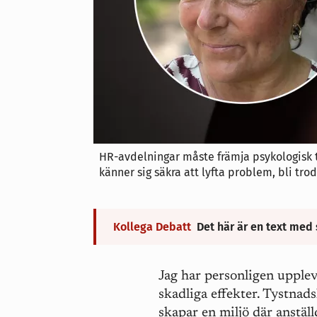
HR-avdelningar måste främja psykologisk t
känner sig säkra att lyfta problem, bli tro
Kollega Debatt
Det här är en text med 
Jag har personligen upplev
skadliga effekter. Tystna
skapar en miljö där anställ