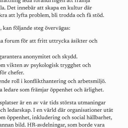
attning leda förändringen att främja
la. Det innebär att skapa en kultur där
ra att lyfta problem, bli trodda och få stöd.
t, kan följande steg övervägas:
 forum för att fritt uttrycka åsikter och
t garantera anonymitet och skydd.
m vikten av psykologisk trygghet och
för chefer.
de roll i konflikthantering och arbetsmiljö.
 ledare som främjar öppenhet och ärlighet.
platser är en av vår tids största utmaningar
och ledarskap. I en värld där organisationer utåt
m öppenhet, inkludering och social hållbarhet,
 annan bild. HR-avdelningar, som borde vara