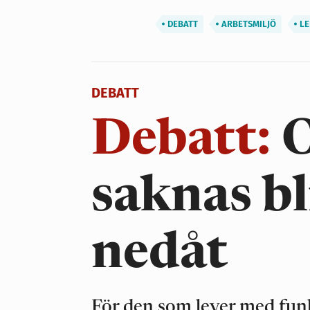
DEBATT
ARBETSMILJÖ
LE
DEBATT
Debatt:
O
saknas bl
nedåt
För den som lever med funk