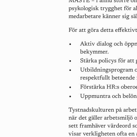
MÅSTE – i ännu större omf
psykologisk trygghet för al
medarbetare känner sig säk
För att göra detta effektiv
Aktiv dialog och öppna
bekymmer.
Stärka policys för at
Utbildningsprogram o
respektfullt beteende 
Förstärka HR:s oberoen
Uppmuntra och belöna
Tystnadskulturen på arbets
när det gäller arbetsmiljö 
sett framhäver värdeord so
visar verkligheten ofta en