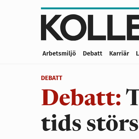
Hoppa
till
huvudinnehåll
Arbetsmiljö
Debatt
Karriär
Main
navigation
DEBATT
Debatt:
T
tids stör