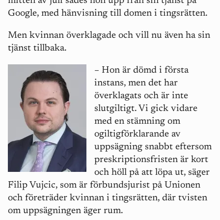
mitten av juli sades hon upp från sin tjänst på
Google, med hänvisning till domen i tingsrätten.
Men kvinnan överklagade och vill nu även ha sin
tjänst tillbaka.
–
Hon är dömd i första
instans, men det har
överklagats och är inte
slutgiltigt. Vi gick vidare
med en stämning om
ogiltigförklarande av
uppsägning snabbt eftersom
preskriptionsfristen är kort
och höll på att löpa ut, säger
Filip Vujcic, som är förbundsjurist på Unionen
och företräder kvinnan i tingsrätten, där tvisten
om uppsägningen äger rum.