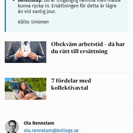
Beredskap:
Du är tillgänglig hemma men måste
kunna rycka in. Ersättningen för detta är lägre
än vid vanlig jour.
Källa: Unionen
Obekväm arbetstid – då har
du rätt till ersättning
7 fördelar med
kollektivavtal
Ola Rennstam
ola.rennstam@kollega.se