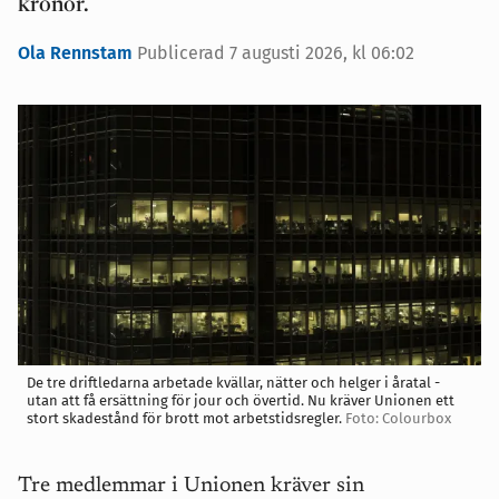
kronor.
Ola Rennstam
Publicerad 7 augusti 2026, kl 06:02
De tre driftledarna arbetade kvällar, nätter och helger i åratal -
utan att få ersättning för jour och övertid. Nu kräver Unionen ett
stort skadestånd för brott mot arbetstidsregler.
Foto: Colourbox
Tre medlemmar i Unionen kräver sin