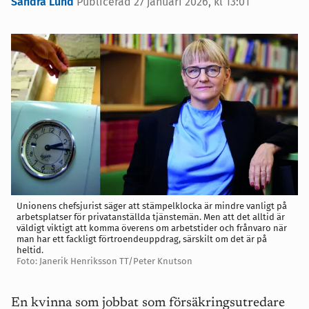
Sandra Lund
Publicerad
27 januari 2026, kl 13:01
Unionens chefsjurist säger att stämpelklocka är mindre vanligt på
arbetsplatser för privatanställda tjänstemän. Men att det alltid är
väldigt viktigt att komma överens om arbetstider och frånvaro när
man har ett fackligt förtroendeuppdrag, särskilt om det är på
heltid.
Foto: Janerik Henriksson TT/Peter Knutson
En kvinna som jobbat som försäkringsutredare