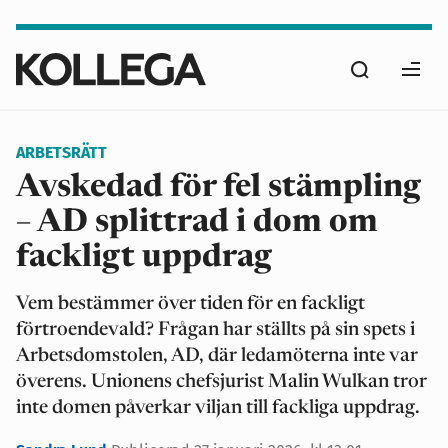
Hoppa
till
Sök
huvudinnehåll
Ope
men
ARBETSRÄTT
Avskedad för fel stämpling
– AD splittrad i dom om
fackligt uppdrag
Vem bestämmer över tiden för en fackligt
förtroendevald? Frågan har ställts på sin spets i
Arbetsdomstolen, AD, där ledamöterna inte var
överens. Unionens chefsjurist Malin Wulkan tror
inte domen påverkar viljan till fackliga uppdrag.