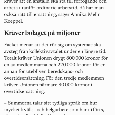
kräver att en anställd ska stå till förfogande och
arbeta utanför ordinarie arbetstid, då har man
också rätt till ersättning, säger Annika Melin
Koeppel.
Kräver bolaget på miljoner
Facket menar att det rör sig om systematiska
avsteg från kollektivavtalet under en längre tid.
Totalt kräver Unionen drygt 800
000 kronor för
en av medlemmarna och 270
000 kronor för en
annan f
ö
r utebliven beredskaps- och
ö
vertidsers
ä
ttning. För den tredje medlemmen
kräver Unionen närmare 90
000 kronor i
ö
vertidsers
ä
ttning.
–
Summorna talar sitt tydliga språk om hur
mycket kvälls- och helgarbete som har utförts,