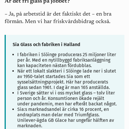
Är det fri glass på jobbet?
– Ja, på arbetstid är det faktiskt det – en bra
förmån. Men vi har friskvårdsbidrag också.
Sia Glass och fabriken i Halland
I fabriken i Slöinge produceras 25 miljoner liter
per år. Med en nytillbyggd fabriksanläggning
kan kapaciteten nästan fördubblas.
När ett lokalt slakteri i Slöinge lade ner i slutet
av 1950-talet startades Sia som ett
sysselsättningsprojekt. Här har producerats
glass sedan 1961. I dag är man 165 anställda.
I Sverige sätter vi i oss mycket glass – tolv liter
person och år. Konsumtionen ökade rejält
under pandemin, men har efteråt backat något.
Sia:s marknadsandel är cirka 16 procent, en
andraplats man delar med Triumfglass.
Unilever-ägda GB Glace har ungefär hälften av
marknaden.