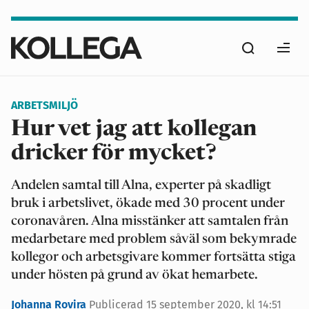
Hoppa
till
Sök
huvudinnehåll
Ope
men
ARBETSMILJÖ
Hur vet jag att kollegan
dricker för mycket?
Andelen samtal till Alna, experter på skadligt
bruk i arbetslivet, ökade med 30 procent under
coronavåren. Alna misstänker att samtalen från
medarbetare med problem såväl som bekymrade
kollegor och arbetsgivare kommer fortsätta stiga
under hösten på grund av ökat hemarbete.
Johanna Rovira
Publicerad
15 september 2020, kl 14:51