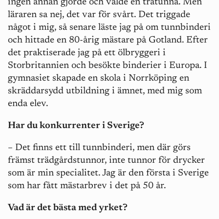
ingen annan gjorde och valde en trätunna. Men
läraren sa nej, det var för svårt. Det triggade
något i mig, så senare läste jag på om tunnbinderi
och hittade en 80-årig mästare på Gotland. Efter
det praktiserade jag på ett ölbryggeri i
Storbritannien och besökte binderier i Europa. I
gymnasiet skapade en skola i Norrköping en
skräddarsydd utbildning i ämnet, med mig som
enda elev.
Har du konkurrenter i Sverige?
– Det finns ett till tunnbinderi, men där görs
främst trädgårdstunnor, inte tunnor för drycker
som är min specialitet. Jag är den första i Sverige
som har fått mästarbrev i det på 50 år.
Vad är det bästa med yrket?