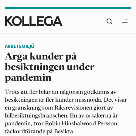
Hoppa
till
Sök
huvudinnehåll
Ope
men
ARBETSMILJÖ
Arga kunder på
besiktningen under
pandemin
Trots att fler bilar än någonsin godkänns av
besiktningen är fler kunder missnöjda. Det visar
en granskning som Riksrevisionen gjort av
bilbesiktningsbranschen. En av orsakerna är
pandemin, tror Robin Hinshalwood Persson,
fackordförande på Besikta.