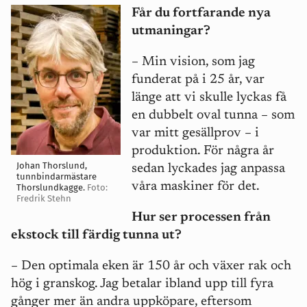
Får du fortfarande nya
utmaningar?
– Min vision, som jag
funderat på i 25 år, var
länge att vi skulle lyckas få
en dubbelt oval tunna – som
var mitt gesällprov – i
produktion. För några år
Johan Thorslund,
sedan lyckades jag anpassa
tunnbindarmästare
våra maskiner för det.
Thorslundkagge.
Foto:
Fredrik Stehn
Hur ser processen från
ekstock till färdig tunna ut?
– Den optimala eken är 150 år och växer rak och
hög i granskog. Jag betalar ibland upp till fyra
gånger mer än andra uppköpare, eftersom