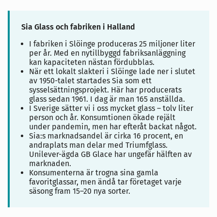
Sia Glass och fabriken i Halland
I fabriken i Slöinge produceras 25 miljoner liter
per år. Med en nytillbyggd fabriksanläggning
kan kapaciteten nästan fördubblas.
När ett lokalt slakteri i Slöinge lade ner i slutet
av 1950-talet startades Sia som ett
sysselsättningsprojekt. Här har producerats
glass sedan 1961. I dag är man 165 anställda.
I Sverige sätter vi i oss mycket glass – tolv liter
person och år. Konsumtionen ökade rejält
under pandemin, men har efteråt backat något.
Sia:s marknadsandel är cirka 16 procent, en
andraplats man delar med Triumfglass.
Unilever-ägda GB Glace har ungefär hälften av
marknaden.
Konsumenterna är trogna sina gamla
favoritglassar, men ändå tar företaget varje
säsong fram 15–20 nya sorter.