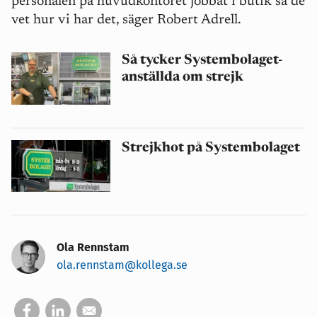
personalen på huvudkontoret jobbat i butik så de
vet hur vi har det, säger Robert Adrell.
Så tycker Systembolaget-
anställda om strejk
Strejkhot på Systembolaget
Ola Rennstam
ola.rennstam@kollega.se