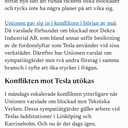
hittat nya sätt att runda fackens olika blockader
och tycks inte ha några planer på att vika sig.
Unionen gav sig in i konflikten i början av ma
j.
Då varslade förbundet om blockad mot Dekra
Industrial AB, som bland annat utför besiktning
av de fordonslyftar som Tesla använder vid sina
verkstäder. Därefter har Unionen varslat om
sympatiåtgärder mot två andra företag i samma
bransch i syfte att öka trycket i frågan.
Konflikten mot Tesla utökas
I måndags eskalerade konflikten ytterligare när
Unionen varslade om blockad mot Tekniska
Verken. Dessa sympatiåtgärder gäller arbete vid
Teslas laddstationer i Linköping och
Katrineholm. Och nu är det dags igen.