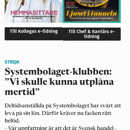
Till Kollegas e-tidning
Till Chef & Karriärs e-
tidning
STREJK
Systembolaget-klubben:
”Vi skulle kunna utplåna
mertid”
Deltidsanställda på Systembolaget har svårt att
leva på sin lön. Därför kräver nu facken rätt
heltid.
– Vår uppfattning är att det är Svensk handel -