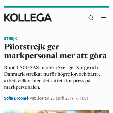
Hoppa
till
Sök
huvudinnehåll
Ope
men
STREJK
Pilotstrejk ger
markpersonal mer att göra
Runt 1 500 SAS-piloter i Sverige, Norge och
Danmark strejkar nu för högre lön och bättre
arbetsvillkor men det sättet stor press på
markpersonalen.
Sofia Broomé
Publicerad
25 april 2019, kl 11:01