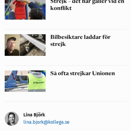
Strejk – det här gäller vid en
konflikt
Bilbesiktare laddar för
strejk
Så ofta strejkar Unionen
Lina Björk
lina.bjork@kollega.se