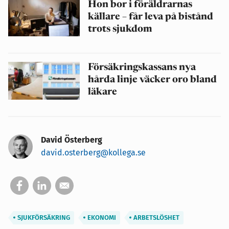
Hon bor i föräldrarnas
källare – får leva på bistånd
trots sjukdom
Försäkringskassans nya
hårda linje väcker oro bland
läkare
David Österberg
david.osterberg@kollega.se
SJUKFÖRSÄKRING
EKONOMI
ARBETSLÖSHET