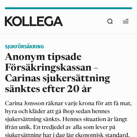
Hoppa
till
Sök
huvudinnehåll
Ope
men
SJUKFÖRSÄKRING
Anonym tipsade
Försäkringskassan –
Carinas sjukersättning
sänktes efter 20 år
Carina Jonsson räknar varje krona för att få mat,
hyra och kläder att gå ihop sedan hennes
sjukersättning sänkts. Hennes situation är långt
ifrån unik. En tredjedel av alla som lever på
sjukersättning har i dag låg ekonomisk standard,