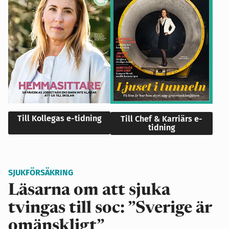
Till Kollegas e-tidning
Till Chef & Karriärs e-
tidning
SJUKFÖRSÄKRING
Läsarna om att sjuka
tvingas till soc: ”Sverige är
omänskligt”