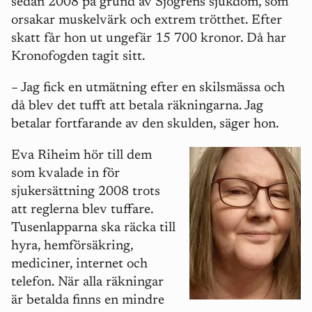
sedan 2008 på grund av Sjögrens sjukdom, som
orsakar muskelvärk och extrem trötthet. Efter
skatt får hon ut ungefär 15 700 kronor. Då har
Kronofogden tagit sitt.
– Jag fick en utmätning efter en skilsmässa och
då blev det tufft att betala räkningarna. Jag
betalar fortfarande av den skulden, säger hon.
Eva Riheim hör till dem
som kvalade in för
sjukersättning 2008 trots
att reglerna blev tuffare.
Tusenlapparna ska räcka till
hyra, hemförsäkring,
mediciner, internet och
telefon. När alla räkningar
är betalda finns en mindre