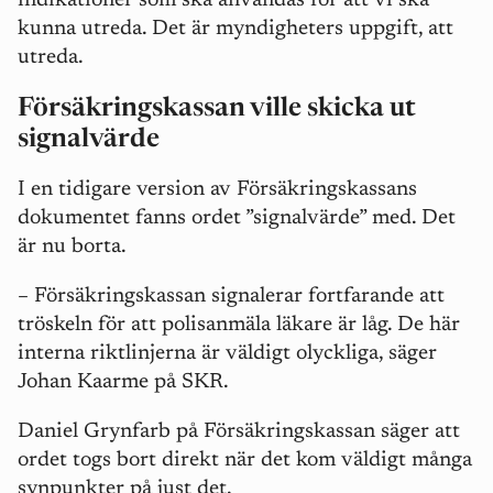
indikationer som ska användas för att vi ska
kunna utreda. Det är myndigheters uppgift, att
utreda.
Försäkringskassan ville skicka ut
signalvärde
I en tidigare version av Försäkringskassans
dokumentet fanns ordet ”signalvärde” med. Det
är nu borta.
–
Försäkringskassan signalerar fortfarande att
tröskeln för att polisanmäla läkare är låg. De här
interna riktlinjerna är väldigt olyckliga, säger
Johan Kaarme på SKR.
Daniel Grynfarb på Försäkringskassan säger att
ordet togs bort direkt när det kom väldigt många
synpunkter på just det.