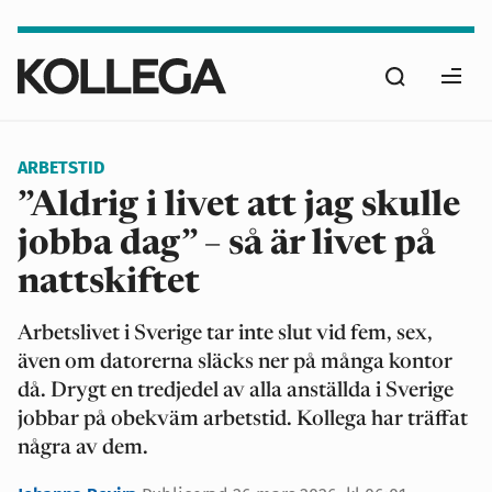
Hoppa
till
Sök
huvudinnehåll
Ope
men
ARBETSTID
”Aldrig i livet att jag skulle
jobba dag” – så är livet på
nattskiftet
Arbetslivet i Sverige tar inte slut vid fem, sex,
även om datorerna släcks ner på många kontor
då. Drygt en tredjedel av alla anställda i Sverige
jobbar på obekväm arbetstid. Kollega har träffat
några av dem.