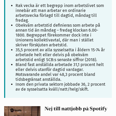
Rak vecka är ett begrepp inom arbetslivet som
innebär att man arbetar en ordinarie
arbetsvecka förlagd till dagtid, måndag till
fredag.
Obekväm arbetstid definieras som arbete på
annan tid än måndag – fredag klockan 6.00-
1800.
Begreppet förekommer dock inte i
Unionens kollektivavtal, där man i stället
skriver förskjuten arbetstid.
35,5 procent av alla sysselsatta i åldern 15-74 år
arbetade helt eller delvis på obekväm
arbetstid enligt SCB:s senaste siffror (2018).
Bland fast anställda arbetade 31,1 procent helt
eller delvis utanför dagtid vardagar.
Motsvarande andel var 48,3 procent bland
tidsbegränsat anställda.
Inom den privata sektorn jobbade 36, 2 procent
av de sysselsatta kväll/natt/helg/skift.
Nej till nattjobb på Spotify