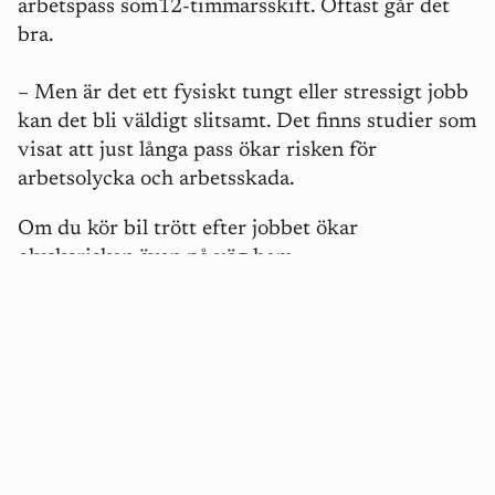
arbetspass som12-timmarsskift. Oftast går det
bra.
–
Men är det ett fysiskt tungt eller stressigt jobb
kan det bli väldigt slitsamt. Det finns studier som
visat att just långa pass ökar risken för
arbetsolycka och arbetsskada.
Om du kör bil trött efter jobbet ökar
olycksrisken även på väg hem.
Tre råd för dig som jobbar natt – så minskar du
hälsoriskerna
1. Prioritera sömnen
Se till att få tillräckligt med sömn även under
lediga dagar. Regelbunden återhämtning minskar
risken för ohälsa vid nattarbete.