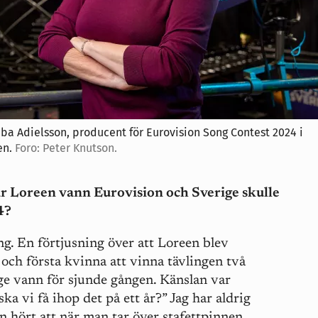
ba Adielsson, producent för Eurovision Song Contest 2024 i
en.
Foro: Peter Knutson.
är Loreen vann Eurovision och Sverige skulle
4?
g. En förtjusning över att Loreen blev
och första kvinna att vinna tävlingen två
ge vann för sjunde gången. Känslan var
ska vi få ihop det på ett år?” Jag har aldrig
 hört att när man tar över stafettpinnen