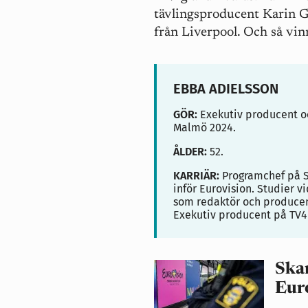
tävlingsproducent Karin G
från Liverpool. Och så vin
EBBA ADIELSSON
GÖR:
Exekutiv producent och
Malmö 2024.
ÅLDER:
52.
KARRIÄR:
Programchef på SVT
inför Eurovision. Studier vi
som redaktör och producen
Exekutiv producent på TV4
Ska
Eur