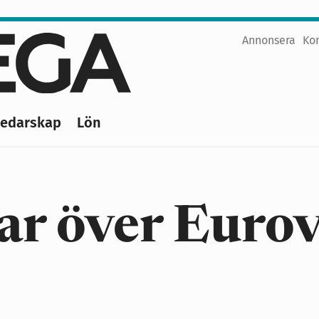
Annonsera
Ko
Top
menu
Ledarskap
Lön
r över Eurov