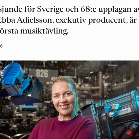
junde för Sverige och 68:e upplagan a
bba Adielsson, exekutiv producent, är
törsta musiktävling.
06