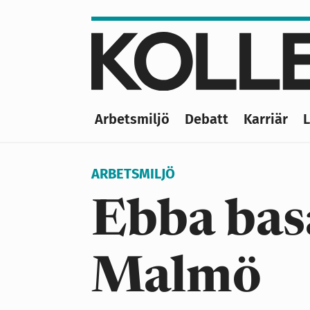
Hoppa
till
huvudinnehåll
Arbetsmiljö
Debatt
Karriär
Main
navigation
ARBETSMILJÖ
Ebba basa
Malmö