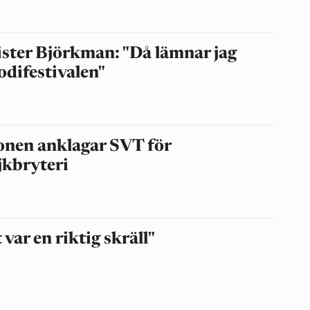
ster Björkman: "Då lämnar jag
difestivalen"
onen anklagar SVT för
jkbryteri
 var en riktig skräll"