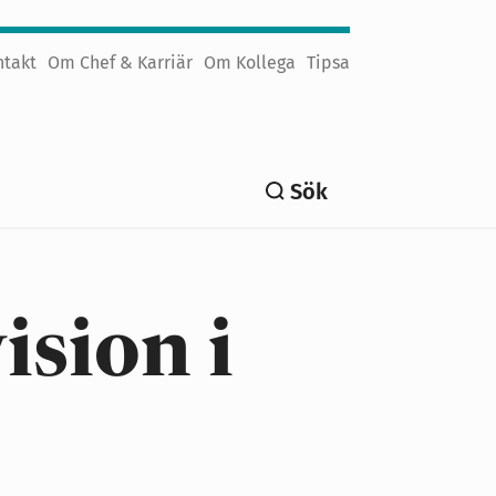
ntakt
Om Chef & Karriär
Om Kollega
Tipsa
Sök
ision i