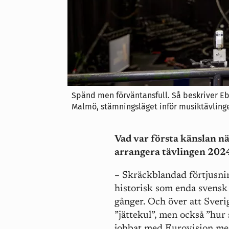
Spänd men förväntansfull. Så beskriver Eb
Malmö, stämningsläget inför musiktävling
Vad var första känslan n
arrangera tävlingen 202
– Skräckblandad förtjusnin
historisk som enda svensk 
gånger. Och över att Sveri
”jättekul”, men också ”hur 
jobbat med Eurovision men