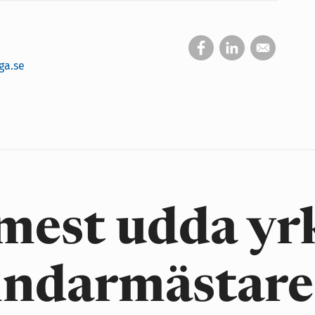
ga.se
 mest udda yr
indarmästare