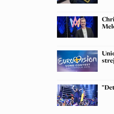
Chri
Melo
Uni
stre
"Det