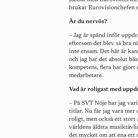
brukar Eurovisionchefen sä
Är du nervös?
– Jag är spänd inför uppdr
eftersom det blev så bra 
inte ensam. Det här är kan
och jag har det absolut bä
kompetens, flera har gjort 
medarbetare.
Vad är roligast med uppd
– På SVT Nöje har jag vari
titlar. Nu får jag vara mer
roligt, men också ett stort 
världens äldsta musiktävl
det mycket om att ena ett 