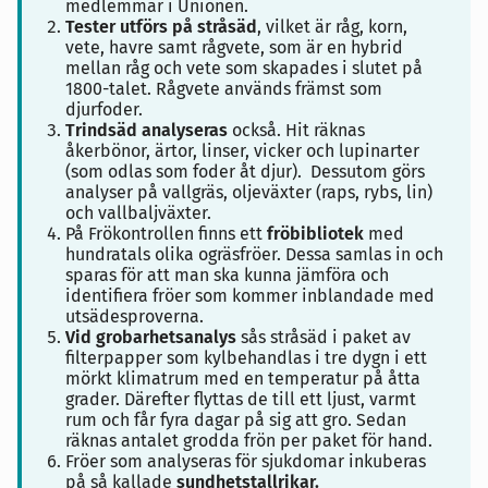
medlemmar i Unionen.
Tester utförs på stråsäd
, vilket är råg, korn,
vete, havre samt rågvete, som är en hybrid
mellan råg och vete som skapades i slutet på
1800-talet. Rågvete används främst som
djurfoder.
Trindsäd analyseras
också. Hit räknas
åkerbönor, ärtor, linser, vicker och lupinarter
(som odlas som foder åt djur). Dessutom görs
analyser på vallgräs, oljeväxter (raps, rybs, lin)
och vallbaljväxter.
På Frökontrollen finns ett
fröbibliotek
med
hundratals olika ogräsfröer. Dessa samlas in och
sparas för att man ska kunna jämföra och
identifiera fröer som kommer inblandade med
utsädesproverna.
Vid grobarhetsanalys
sås stråsäd i paket av
filterpapper som kylbehandlas i tre dygn i ett
mörkt klimatrum med en temperatur på åtta
grader. Därefter flyttas de till ett ljust, varmt
rum och får fyra dagar på sig att gro. Sedan
räknas antalet grodda frön per paket för hand.
Fröer som analyseras för sjukdomar inkuberas
på så kallade
sundhetstallrikar.