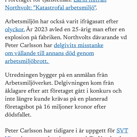
i företaget för tjänstemän:
Larm inifrån
Northvolt: ”Katastrofal arbetsmiljö”
.
Arbetsmiljön har också varit ifrågasatt efter
olyckor.
År 2023 avled en 25-årig man efter en
explosion på fabriken.
Northvolts dåvarande vd
Peter Carlsson har
delgivits misstanke
om vållande till annans död genom
arbetsmiljöbrott.
Utredningen bygger på en anmälan från
Arbetsmiljöverket. Delgivningen kom från
åklagare efter att företaget gått i konkurs och
inte längre kunde krävas på en planerad
företagsbot på 16 miljoner kronor efter
dödsfallet.
Peter Carlsson har tidigare i år uppgett för
SVT