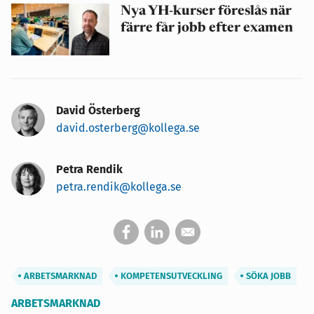
Nya YH-kurser föreslås när
färre får jobb efter examen
David Österberg
david.osterberg@kollega.se
Petra Rendik
petra.rendik@kollega.se
ARBETSMARKNAD
KOMPETENSUTVECKLING
SÖKA JOBB
ARBETSMARKNAD