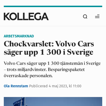
Hoppa
till
Sök
huvudinnehåll
Ope
men
ARBETSMARKNAD
Chockvarslet: Volvo Cars
säger upp 1 300 i Sverige
Volvo Cars säger upp 1 300 tjänstemän i Sverige
– trots miljardvinster. Besparingspaketet
överraskade personalen.
Ola Rennstam
Publicerad
4 maj 2023, kl 11:00