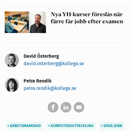
Nya YH-kurser föreslås när
färre får jobb efter examen
David Österberg
david.osterberg@kollega.se
Petra Rendik
petra.rendik@kollega.se
ARBETSMARKNAD
KOMPETENSUTVECKLING
SÖKA JOBB