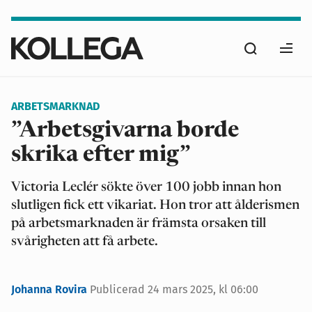
Hoppa
till
Sök
huvudinnehåll
Ope
men
ARBETSMARKNAD
”Arbetsgivarna borde
skrika efter mig”
Victoria Leclér sökte över 100 jobb innan hon
slutligen fick ett vikariat. Hon tror att ålderismen
på arbetsmarknaden är främsta orsaken till
svårigheten att få arbete.
Johanna Rovira
Publicerad
24 mars 2025, kl 06:00