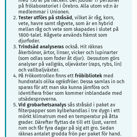
med 150 år på nacken. Det jobbar 17 personer
på frölaboratoriet i Örebro. Alla utom vd:n är
medlemmar i Unionen.
Tester utförs på stråsäd
, vilket är råg, korn,
vete, havre samt rågvete, som är en hybrid
mellan råg och vete som skapades i slutet på
1800-talet. Rågvete används främst som
djurfoder.
Trindsäd analyseras
också. Hit räknas
åkerbönor, ärtor, linser, vicker och lupinarter
(som odlas som foder åt djur). Dessutom görs
analyser på vallgräs, oljeväxter (raps, rybs, lin)
och vallbaljväxter.
På Frökontrollen finns ett
fröbibliotek
med
hundratals olika ogräsfröer. Dessa samlas in och
sparas för att man ska kunna jämföra och
identifiera fröer som kommer inblandade med
utsädesproverna.
Vid grobarhetsanalys
sås stråsäd i paket av
filterpapper som kylbehandlas i tre dygn i ett
mörkt klimatrum med en temperatur på åtta
grader. Därefter flyttas de till ett ljust, varmt
rum och får fyra dagar på sig att gro. Sedan
räknas antalet grodda frön per paket för hand.