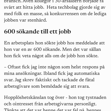
bransch. Även kollegor i 30-årsåldern började få
svårt att hitta jobb. Heta techbolag gjorde sig av
med folk en masse, så konkurrensen om de lediga
jobben var stenhård.
600 sökande till ett jobb
En arbetsplats hon sökte jobb hos meddelade att
hon var en av 600 sökande. Men det var sällan
hon fick veta något alls om de jobb hon sökte.
–
Oftast fick jag inte någon som helst respons på
mina ansökningar. Ibland fick jag automatiska
svar. Jag skrev faktiskt och tackade de fåtal
arbetsgivare som bemödade sig att svara.
Hopplöshetskänslan tog över - hon tog tystnaden
och ointresset från arbetsgivarna personligt.
Tänkte att det var henne det var fel på, hennes