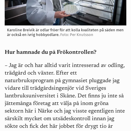
Karoline Breivik är odlar fröer för att kolla kvaliteten på säden men
är också en ivrig hobbyodlare.
Foto: Per Knutsson
Hur hamnade du på Frökontrollen?
– Jag är och har alltid varit intresserad av odling,
trädgård och växter. Efter ett
naturbruksprogram på gymnasiet pluggade jag
vidare till trädgårdsingenjör vid Sveriges
lantbruksuniversitet i Skåne. Det finns ju inte så
jättemånga företag att välja på inom gröna
sektorn här i Närke och jag visste egentligen inte
särskilt mycket om utsädeskontroll innan jag
sökte och fick det här jobbet för drygt tio år