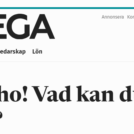
Annonsera
Ko
Top
menu
Ledarskap
Lön
o! Vad kan 
?