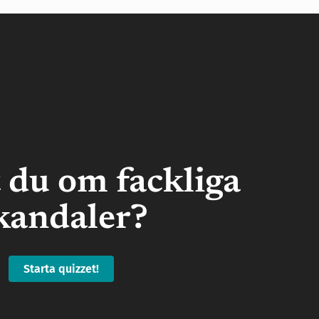
 du om fackliga
kandaler?
Starta quizzet!