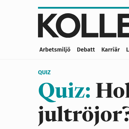
Hoppa
till
huvudinnehåll
Arbetsmiljö
Debatt
Karriär
Main
navigation
QUIZ
Quiz:
Hoh
jultröjor