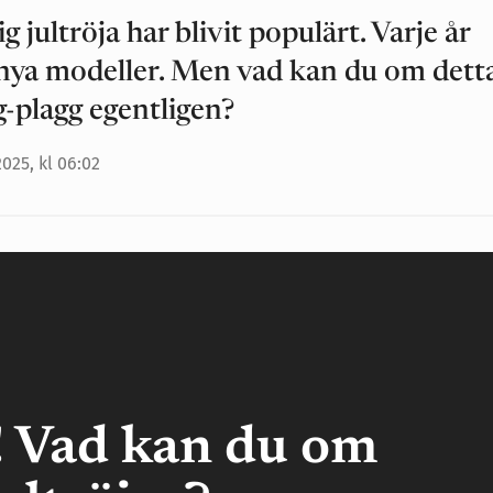
g jultröja har blivit populärt. Varje år
 nya modeller. Men vad kan du om dett
-plagg egentligen?
025, kl 06:02
! Vad kan du om