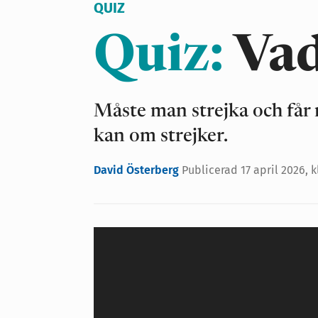
Bonusar till förbundslednin
Moulin Rouge
QUIZ
Gnuggisar
Byggnads
Stoffe
Quiz:
Vad
Måste man strejka och får
kan om strejker.
David Österberg
Publicerad 17 april 2026, k