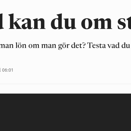
gen
En fest i Stockholms stadshus
Tabu
En kopiator
Smocke
Akavia
 kan du om s
 man lön om man gör det? Testa vad du
l 06:01