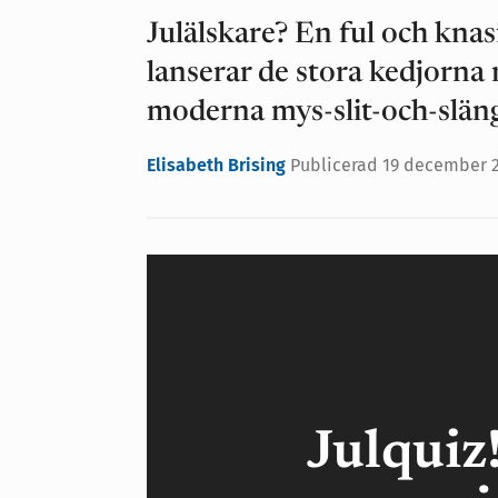
Julälskare? En ful och knasi
lanserar de stora kedjorna
moderna mys-slit-och-släng
Elisabeth Brising
Publicerad
19 december 2
Julquiz