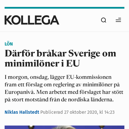
Hoppa
till
Sök
huvudinnehåll
Ope
men
LÖN
Därför bråkar Sverige om
minimilöner i EU
I morgon, onsdag, lägger EU-kommissionen
fram ett förslag om reglering av minimilöner på
Europanivå. Men arbetet med förslaget har stött
på stort motstånd från de nordiska länderna.
Niklas Hallstedt
Publicerad
27 oktober 2020, kl 14:23