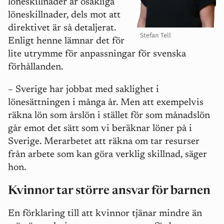
löneskillnader är osakliga
löneskillnader, dels mot att
direktivet är så detaljerat.
Stefan Tell
Enligt henne lämnar det för
lite utrymme för anpassningar för svenska
förhållanden.
– Sverige har jobbat med saklighet i
lönesättningen i många år. Men att exempelvis
räkna lön som årslön i stället för som månadslön
går emot det sätt som vi beräknar löner på i
Sverige. Merarbetet att räkna om tar resurser
från arbete som kan göra verklig skillnad, säger
hon.
Kvinnor tar större ansvar för barnen
En förklaring till att kvinnor tjänar mindre än