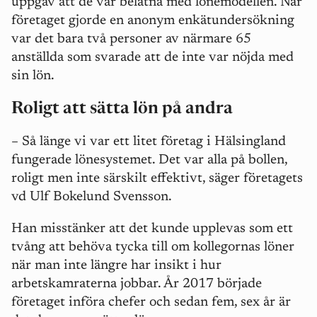
uppgav att de var belåtna med lönemodellen. När
företaget gjorde en anonym enkätundersökning
var det bara två personer av närmare 65
anställda som svarade att de inte var nöjda med
sin lön.
Roligt att sätta lön på andra
– Så länge vi var ett litet företag i Hälsingland
fungerade lönesystemet. Det var alla på bollen,
roligt men inte särskilt effektivt, säger företagets
vd Ulf Bokelund Svensson.
Han misstänker att det kunde upplevas som ett
tvång att behöva tycka till om kollegornas löner
när man inte längre har insikt i hur
arbetskamraterna jobbar. År 2017 började
företaget införa chefer och sedan fem, sex år är