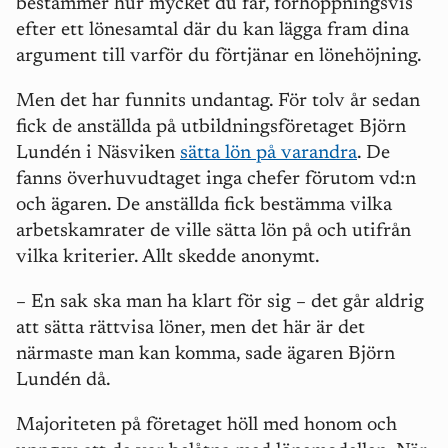
bestämmer hur mycket du får, förhoppningsvis
efter ett lönesamtal där du kan lägga fram dina
argument till varför du förtjänar en lönehöjning.
Men det har funnits undantag. För tolv år sedan
fick de anställda på utbildningsföretaget Björn
Lundén i Näsviken
sätta lön på varandra
. De
fanns överhuvudtaget inga chefer förutom vd:n
och ägaren. De anställda fick bestämma vilka
arbetskamrater de ville sätta lön på och utifrån
vilka kriterier. Allt skedde anonymt.
– En sak ska man ha klart för sig – det går aldrig
att sätta rättvisa löner, men det här är det
närmaste man kan komma, sade ägaren Björn
Lundén då.
Majoriteten på företaget höll med honom och