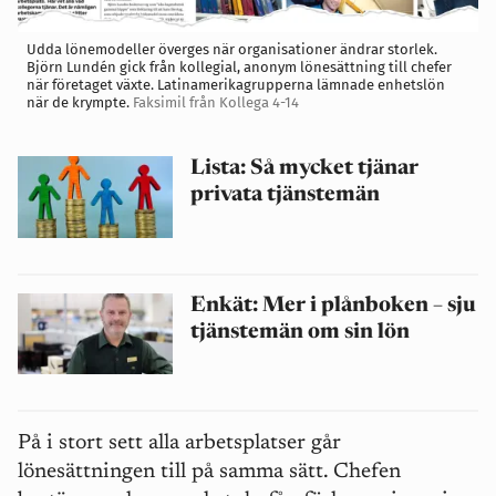
Udda lönemodeller överges när organisationer ändrar storlek.
Björn Lundén gick från kollegial, anonym lönesättning till chefer
när företaget växte. Latinamerikagrupperna lämnade enhetslön
när de krympte.
Faksimil från Kollega 4-14
Lista: Så mycket tjänar
privata tjänstemän
Enkät: Mer i plånboken – sju
tjänstemän om sin lön
På i stort sett alla arbetsplatser går
lönesättningen till på samma sätt. Chefen