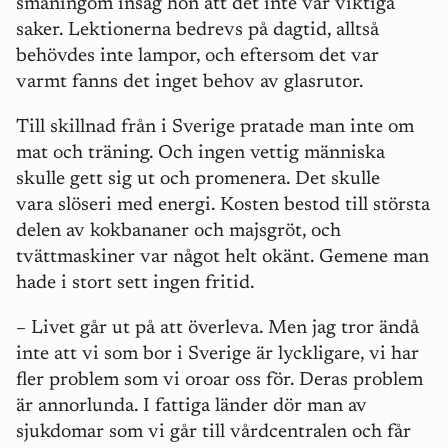
småningom insåg hon att det inte var viktiga
saker. Lektionerna bedrevs på dagtid, alltså
behövdes inte lampor, och eftersom det var
varmt fanns det inget behov av glasrutor.
Till skillnad från i Sverige pratade man inte om
mat och träning. Och ingen vettig människa
skulle gett sig ut och promenera. Det skulle
vara slöseri med energi. Kosten bestod till största
delen av kokbananer och majsgröt, och
tvättmaskiner var något helt okänt. Gemene man
hade i stort sett ingen fritid.
– Livet går ut på att överleva. Men jag tror ändå
inte att vi som bor i Sverige är lyckligare, vi har
fler problem som vi oroar oss för. Deras problem
är annorlunda. I fattiga länder dör man av
sjukdomar som vi går till vårdcentralen och får