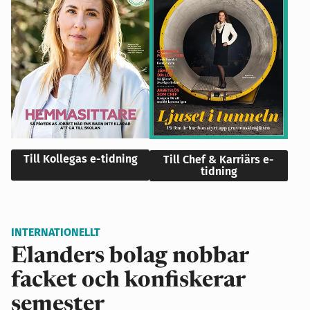
Till Kollegas e-tidning
Till Chef & Karriärs e-
tidning
INTERNATIONELLT
Elanders bolag nobbar
facket och konfiskerar
semester