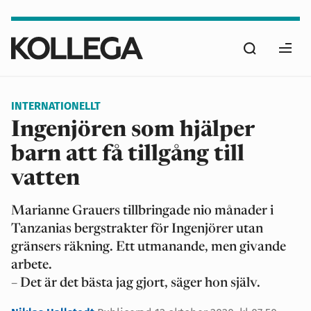
Hoppa
till
Sök
huvudinnehåll
Ope
men
INTERNATIONELLT
Ingenjören som hjälper
barn att få tillgång till
vatten
Marianne Grauers tillbringade nio månader i
Tanzanias bergstrakter för Ingenjörer utan
gränsers räkning. Ett utmanande, men givande
arbete.
– Det är det bästa jag gjort, säger hon själv.