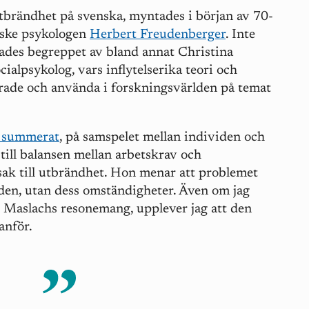
tbrändhet på svenska, myntades i början av 70-
nske psykologen
Herbert Freudenberger
. Inte
lades begreppet av bland annat Christina
ialpsykolog, vars inflytelserika teori och
erade och använda i forskningsvärlden på temat
t summerat
, på samspelet mellan individen och
 till balansen mellan arbetskrav och
sak till utbrändhet. Hon menar att problemet
viden, utan dess omständigheter. Även om jag
 – Maslachs resonemang, upplever jag att den
anför.