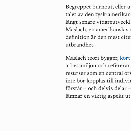
Begreppet burnout, eller u
talet av den tysk-amerika
långt senare vidareutveck
Maslach, en amerikansk soc
definition är den mest cit
utbrändhet.
Maslach teori bygger,
kor
arbetsmiljön och refererar
resurser
som en central or
inte bör kopplas till indi
förstår – och delvis delar
lämnar en viktig aspekt ut