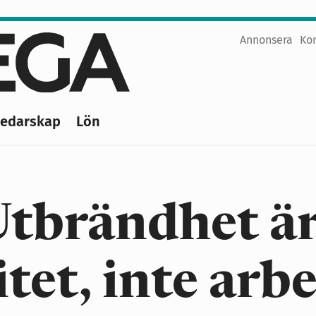
Annonsera
Ko
Top
menu
Ledarskap
Lön
tbrändhet är
tet, inte arb