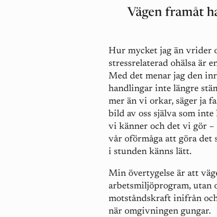
Vägen framåt ha
Hur mycket jag än vrider o
stressrelaterad ohälsa är e
Med det menar jag den in
handlingar inte längre st
mer än vi orkar, säger ja fas
bild av oss själva som int
vi känner och det vi gör – 
vår oförmåga att göra det 
i stunden känns lätt.
Min övertygelse är att väg
arbetsmiljöprogram, utan o
motståndskraft inifrån och 
när omgivningen gungar.