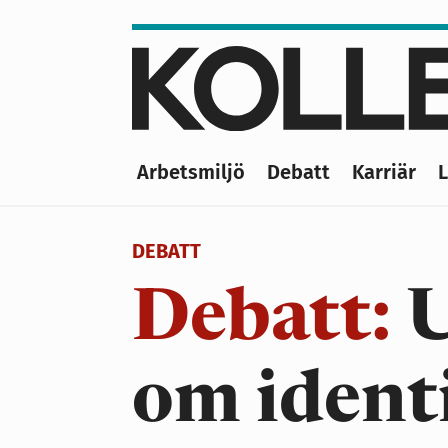
Hoppa
till
huvudinnehåll
Arbetsmiljö
Debatt
Karriär
Main
navigation
DEBATT
Debatt:
U
om identi