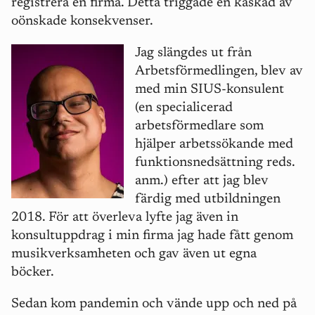
registrera en firma. Detta triggade en kaskad av
oönskade konsekvenser.
Jag slängdes ut från
Arbetsförmedlingen, blev av
med min SIUS-konsulent
(en specialicerad
arbetsförmedlare som
hjälper arbetssökande med
funktionsnedsättning reds.
anm.) efter att jag blev
färdig med utbildningen
2018. För att överleva lyfte jag även in
konsultuppdrag i min firma jag hade fått genom
musikverksamheten och gav även ut egna
böcker.
Sedan kom pandemin och vände upp och ned på