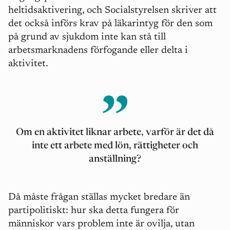
heltidsaktivering, och Socialstyrelsen skriver att
det också införs krav på läkarintyg för den som
på grund av sjukdom inte kan stå till
arbetsmarknadens förfogande eller delta i
aktivitet.
Om en aktivitet liknar arbete, varför ä
r det d
å
inte ett arbete med lö
n, r
ättigheter och
anställning?
Då m
å
ste fr
å
gan ställas mycket bredare än
partipolitiskt: hur ska detta fungera för
människor vars problem inte är ovilja, utan