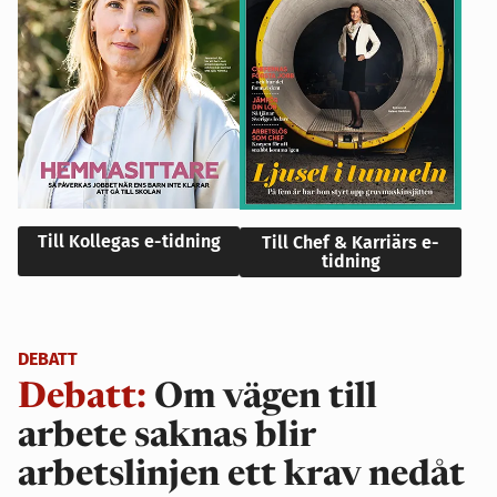
Till Kollegas e-tidning
Till Chef & Karriärs e-
tidning
DEBATT
Debatt:
Om vägen till
arbete saknas blir
arbetslinjen ett krav nedåt