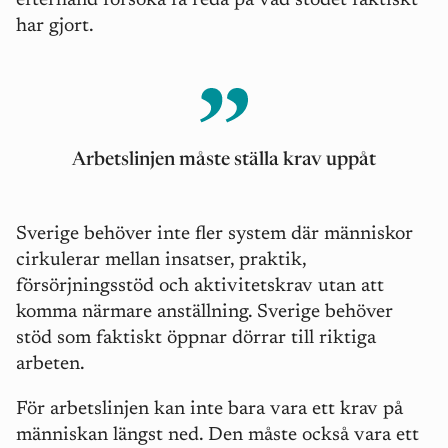
efterhand försöka få reda på vad stödet faktiskt
har gjort.
Arbetslinjen måste ställa krav upp
å
t
Sverige behöver inte fler system där människor
cirkulerar mellan insatser, praktik,
försörjningsstöd och aktivitetskrav utan att
komma närmare anställning. Sverige behö
ver
st
öd som faktiskt öppnar dörrar till riktiga
arbeten.
För arbetslinjen kan inte bara vara ett krav på
människan längst ned. Den m
å
ste också vara ett