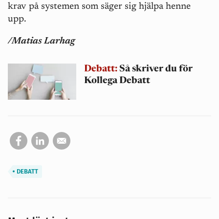
krav på systemen som sä
ger sig hj
älpa henne
upp.
/Matias Larhag
Debatt:
Så skriver du för
Kollega Debatt
DEBATT