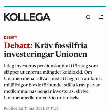
Hoppa
till
Sök
huvudinnehåll
Ope
men
DEBATT
Debatt:
Kräv fossilfria
investeringar Unionen
I dag investeras pensionskapital i företag som
släpper ut enorma mängder koldioxid. Om
Unionen menar allvar med att ligga i framkant i
miljöfrågor borde förbundet ställa krav på var
medlemmarnas pengar investeras, skriver
Unionenmedlemmen Victor Janisels.
Publicerad
11 maj 2021, kl 11:22