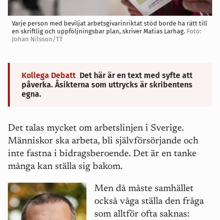
Varje person med beviljat arbetsgivarinriktat stöd borde ha rätt till
en skriftlig och uppföljningsbar plan, skriver Matias Larhag.
Foto:
Johan Nilsson/TT
Kollega Debatt
Det här är en text med syfte att
påverka. Åsikterna som uttrycks är skribentens
egna.
Det talas mycket om arbetslinjen i Sverige.
Människor ska arbeta, bli sjä
lvf
örsörjande och
inte fastna i bidragsberoende. Det är en tanke
m
å
nga kan ställa sig bakom.
Men d
å m
å
ste samhället
också v
å
ga ställa den fr
å
ga
som alltför ofta saknas: