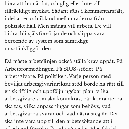
höra att hon är lat, oduglig eller inte vill
tillräckligt mycket. S
å
dant s
ä
gs i kommentarsf
ält,
i debatter och ibland mellan raderna fr
å
n
politiskt h
å
ll. Men m
å
nga vill arbeta. De vill
bidra, bli sjä
lvf
örsörjande och slippa vara
beroende av system som samtidigt
misstänkliggör dem.
Då m
å
ste arbetslinjen också ställa krav upp
å
t. På
Arbetsförmedlingen. På
SIUS-st
ödet. På
arbetsgivare. På politiken. Varje person med
beviljat arbetsgivarinriktat stö
d borde ha r
ätt till
en skriftlig och uppföljningsbar plan: vilka
arbetsgivare som ska kontaktas, när kontakterna
ska tas, vilka anpassningar som behövs, vad
arbetsgivarna svarar och vad nästa steg är. Det
ska inte vara upp till den arbetssökande att i