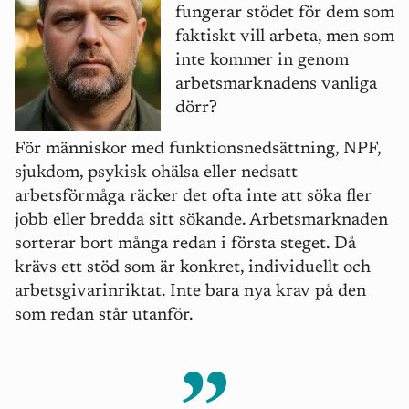
fungerar stödet för dem som
faktiskt vill arbeta, men som
inte kommer in genom
arbetsmarknadens vanliga
dö
rr?
För människor med funktionsnedsättning, NPF,
sjukdom, psykisk ohälsa eller nedsatt
arbetsförm
å
ga räcker det ofta inte att söka fler
jobb eller bredda sitt sökande. Arbetsmarknaden
sorterar bort m
å
nga redan i första steget. Då
krävs ett stöd som är konkret, individuellt och
arbetsgivarinriktat. Inte bara nya krav på den
som redan st
å
r utanför.