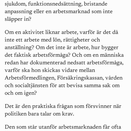
sjukdom, funktionsnedsättning, bristande
anpassning eller en arbetsmarknad som inte
slä
pper in?
Om en aktivitet liknar arbete, varför ä
r det d
å
inte ett arbete med lö
n, r
ättigheter och
anställning? Om det inte är arbete, hur bygger
det faktisk arbetsförm
å
ga? Och om en människa
redan har dokumenterad nedsatt arbetsförm
å
ga,
varför ska hon skickas vidare mellan
Arbetsförmedlingen, Försäkringskassan, v
å
rden
och socialtjä
nsten f
ör att bevisa samma sak om
och om igen?
Det
är den praktiska fr
å
gan som försvinner när
politiken bara talar om krav.
Den som st
å
r utanför arbetsmarknaden f
å
r ofta