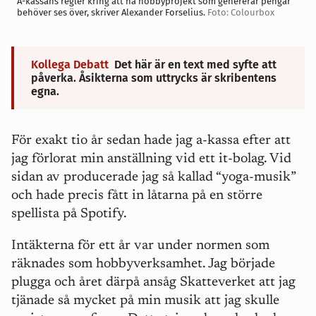
A-kassans regler kring att ha hobbyprojekt som genererar pengar
behöver ses över, skriver Alexander Forselius.
Foto: Colourbox
Kollega Debatt
Det här är en text med syfte att
påverka. Åsikterna som uttrycks är skribentens
egna.
För exakt tio år sedan hade jag a-kassa efter att
jag förlorat min anställning vid ett it-bolag. Vid
sidan av producerade jag så kallad “yoga-musik”
och hade precis fått in låtarna på en större
spellista på Spotify.
Intäkterna för ett år var under normen som
räknades som hobbyverksamhet. Jag började
plugga och
året därpå ansåg Skatteverket att jag
tjänade så mycket på min musik att jag skulle