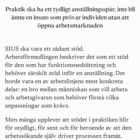
Praktik ska
ha ett tydligt anställningssp
å
r, inte bli
ännu en insats som prövar individen utan att
öppna arbetsmarknaden
SIUS ska vara ett s
å
dant st
öd.
Arbetsförmedlingen beskriver det som ett stöd
för den som har funktionsnedsättning och
behö
ver s
ärskilt stöd inför en anställning. Det
borde vara en av arbetslinjens mest konkreta
delar: en bro mellan människan som vill arbeta
och arbetsgivaren som behö
ver f
örstå vilka
anpassningar som krä
vs.
Men må
nga upplever att stödet i praktiken blir
för otydligt, för sent och för beroende av att den
arbetssökande själv driver processen fram
å
t.