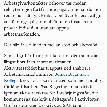
Arbetsgivarkontakter behöver tas medan
rekryteringen fortfarande p
å
g
å
r, inte när dörren
redan har stä
ngts. Praktik beh
över ha ett tydligt
anställningssp
å
r, inte bli ännu en insats som
prövar individen utan att öppna
arbetsmarknaden.
Det h
är är skillnaden mellan stöd och skenstöd.
Samtidigt h
å
rdnar politiken runt dem som st
å
r
l
ängst bort fr
å
n arbetsmarknaden.
Aktivitetsstödet har trappats ned snabbare.
Arbetsmarknadsminister
Johan Britz har i
Kollega
beskrivit socialtjänsten som mer lä
mplig
f
ö
r l
å
ngtidsarbetslösa. Regeringen har drivit
igenom aktivitetskrav fö
r f
örsörjningsstö
d, d
är
kommunerna ska kräva deltagande i aktiviteter.
Utg
å
ngspunkten beskrivs av SKR som