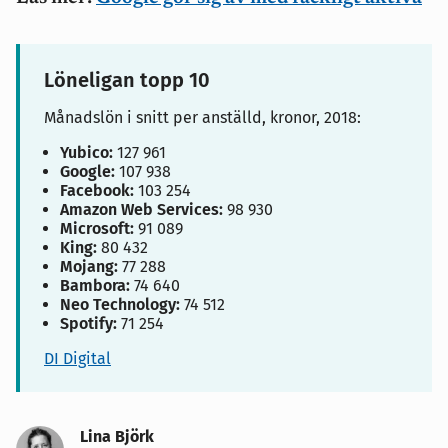
Löneligan topp 10
Månadslön i snitt per anställd, kronor, 2018:
Yubico:
127 961
Google:
107 938
Facebook:
103 254
Amazon Web Services:
98 930
Microsoft:
91 089
King:
80 432
Mojang:
77 288
Bambora:
74 640
Neo Technology:
74 512
Spotify:
71 254
DI Digital
Lina Björk