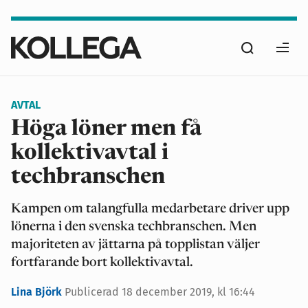
Hoppa
till
Sök
huvudinnehåll
Ope
men
AVTAL
Höga löner men få
kollektivavtal i
techbranschen
Kampen om talangfulla medarbetare driver upp
lönerna i den svenska techbranschen. Men
majoriteten av jättarna på topplistan väljer
fortfarande bort kollektivavtal.
Lina Björk
Publicerad
18 december 2019, kl 16:44