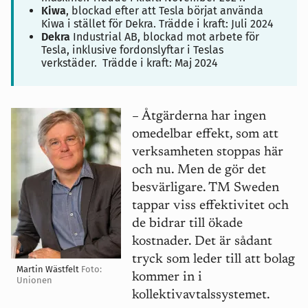
Kiwa
, blockad efter att Tesla börjat använda
Kiwa i stället för Dekra. Trädde i kraft: Juli 2024
Dekra
Industrial AB, blockad mot arbete för
Tesla, inklusive fordonslyftar i Teslas
verkstäder.
Trädde i kraft: Maj 2024
–
Åtgärderna har ingen
omedelbar effekt, som att
verksamheten stoppas här
och nu. Men de gör det
besvärligare. TM Sweden
tappar viss effektivitet och
de bidrar till ökade
kostnader. Det är sådant
tryck som leder till att bolag
Martin Wästfelt
Foto:
kommer in i
Unionen
kollektivavtalssystemet.