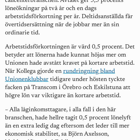
callcenterbranschen. Avtalet ger 5,5 procents
löneökningar på två år och en dags
arbetstidsförkortning per år. Deltidsanställda får
övertidsersättning när de jobbar mer än sin
ordinarie tid.
Arbetstidsförkortningen är värd 0,5 procent. Det
betyder att lönerna hade kunnat höjas mer om
Unionen hade avstått kravet på kortare arbetstid.
När Kollega gjorde en
rundringning bland
Unionenklubbar
tidigare under hösten tyckte
facken på Transcom i Örebro och Eskilstuna att
högre lön var viktigare än kortare arbetstid.
– Alla låginkomsttagare, i alla fall i den här
branschen, hade hellre tagit 0,5 procent lönelyft
än en extra ledig dag eftersom det leder till mer
ekonomisk stabilitet, sa Björn Axelsson,