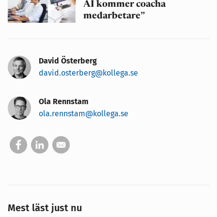
AI kommer coacha
medarbetare”
David Österberg
david.osterberg@kollega.se
Ola Rennstam
ola.rennstam@kollega.se
Mest läst just nu