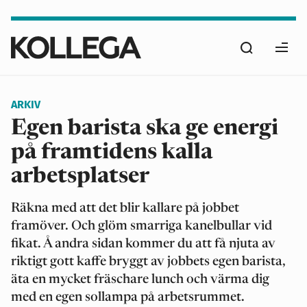
Hoppa
till
Sök
huvudinnehåll
Ope
men
ARKIV
Egen barista ska ge energi
på framtidens kalla
arbetsplatser
Räkna med att det blir kallare på jobbet
framöver. Och glöm smarriga kanelbullar vid
fikat. Å andra sidan kommer du att få njuta av
riktigt gott kaffe bryggt av jobbets egen barista,
äta en mycket fräschare lunch och värma dig
med en egen sollampa på arbetsrummet.