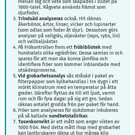
mellan råg och vete som skapades i slutet på
1800-talet. Rågvete används främst som
djurfoder.
Trindsäd analyseras
också. Hit räknas
åkerbönor, ärtor, linser, vicker och lupinarter
(som odlas som foder åt djur). Dessutom görs
analyser på vallgräs, oljeväxter (raps, rybs, lin)
och vallbaljväxter.
På Frökontrollen finns ett
fröbibliotek
med
hundratals olika ogräsfröer. Dessa samlas in och
sparas för att man ska kunna jämföra och
identifiera fröer som kommer inblandade med
utsädesproverna.
Vid grobarhetsanalys
sås stråsäd i paket av
filterpapper som kylbehandlas i tre dygn i ett
mörkt klimatrum med en temperatur på åtta
grader. Därefter flyttas de till ett ljust, varmt
rum och får fyra dagar på sig att gro. Sedan
räknas antalet grodda frön per paket för hand.
Fröer som analyseras för sjukdomar inkuberas
på så kallade
sundhetstallrikar.
Tusenkornvikt
är ett mått som anger vikten av
1000 frön. Med detta mått ihop med grobarhet
kan lantbrukaren räkna ut hur många kilo