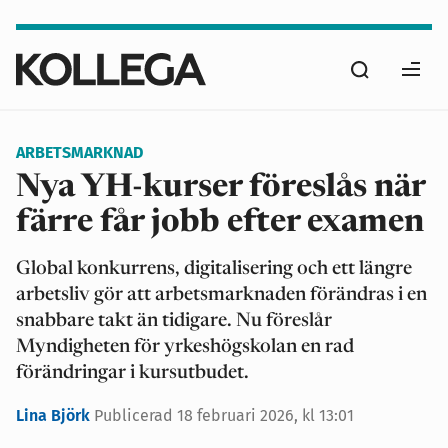
Hoppa
till
Sök
huvudinnehåll
Ope
men
ARBETSMARKNAD
Nya YH-kurser föreslås när
färre får jobb efter examen
Global konkurrens, digitalisering och ett längre
arbetsliv gör att arbetsmarknaden förändras i en
snabbare takt än tidigare. Nu föreslår
Myndigheten för yrkeshögskolan en rad
förändringar i kursutbudet.
Lina Björk
Publicerad
18 februari 2026, kl 13:01