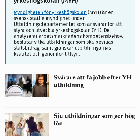
yrkeshögskolan (MYH)
Myndigheten för yrkeshögskolan
(MYH) är
en
svensk statlig myndighet under
Utbildningsdepartementet som ansvarar för att
styra och utveckla yrkeshögskolan (YH)
. De
analyserar arbetsmarknadens kompetensbehov,
beslutar vilka utbildningar som ska beviljas
statsbidrag, samt granskar utbildningarnas
kvalitet och genomför tillsyn.
Svårare att få jobb efter YH-
utbildning
Sju utbildningar som ger hög
lön